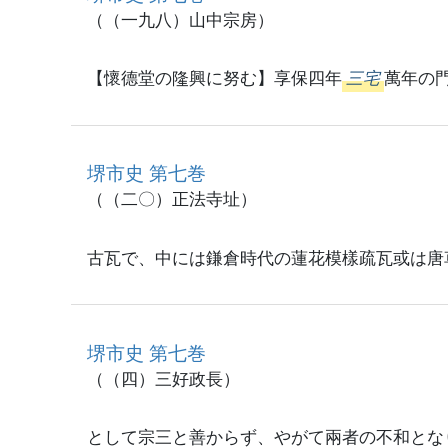
（（一九八）山中宗房）
【懷德堂の隆興に努む】享保四年
三宅
萬年の
堺市史 第七巻
（（二〇）正法寺址）
古瓦で、中には鎌倉時代の蓮花模樣疏瓦或は唐
堺市史 第七巻
（（四）三好政長）
として宗三と善からず、やがて兩者の不和とな