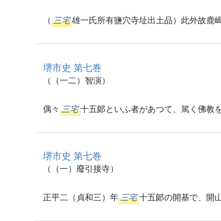
（
三宅
雄一氏所有鹽穴寺址出土品）此外故鹿
堺市史 第七巻
（（一二）智演）
偶々
三宅
十五郞といふ者があつて、篤く佛教
堺市史 第七巻
（（一）廢引接寺）
正平二（貞和三）年
三宅
十五郞の開基で、開