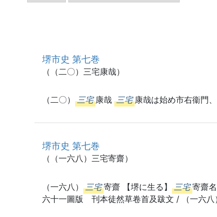
堺市史 第七巻
（（二〇）三宅康哉）
（二〇）
三宅
康哉
三宅
康哉は始め市右衞門、
堺市史 第七巻
（（一六八）三宅寄齋）
（一六八）
三宅
寄齋 【堺に生る】
三宅
寄齋
六十一圖版 刊本徒然草卷首及跋文 / （一六八