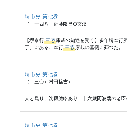
堺市史 第七巻
（（一四八）近藤隆昌○文溪）
【堺奉行
三宅
康哉の知遇を受く】多年堺奉行
丁）にある、奉行
三宅
康哉の墓側に葬つた。
堺市史 第七巻
（（三〇）村田捨吉）
人と爲り、沈毅膽略あり、十六歳阿波藩の老臣
堺市史 第七巻