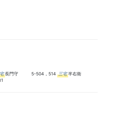
宅
長門守 5-504，514
三宅
半右衛
1