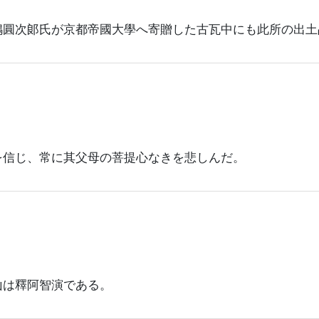
嶋圓次郞氏が京都帝國大學へ寄贈した古瓦中にも此所の出土
を信じ、常に其父母の菩提心なきを悲しんだ。
山は釋阿智演である。