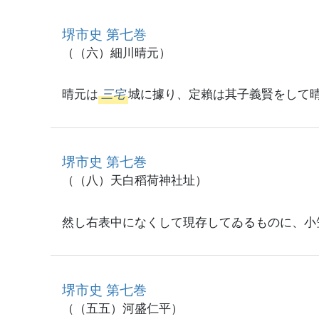
堺市史 第七巻
（（六）細川晴元）
晴元は
三宅
城に據り、定賴は其子義賢をして
堺市史 第七巻
（（八）天白稻荷神社址）
然し右表中になくして現存してゐるものに、小
堺市史 第七巻
（（五五）河盛仁平）