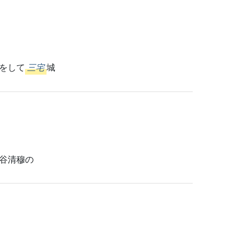
をして
三宅
城
谷清穆の