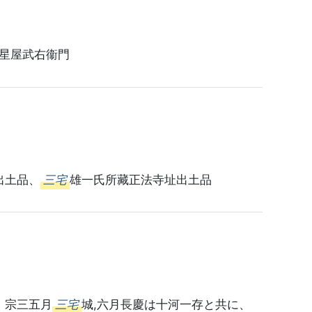
星屋武右衞門
出土品、
三宅
雄一氏所藏正法寺址出土品
、宗三五月
三宅
城,六月長慶は十河一存と共に、