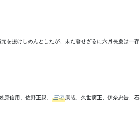
晴元を援けしめんとしたが、未だ發せざるに六月長慶は一存
笠原信用、佐野正親、
三宅
康哉、久世廣正、伊奈忠告、石