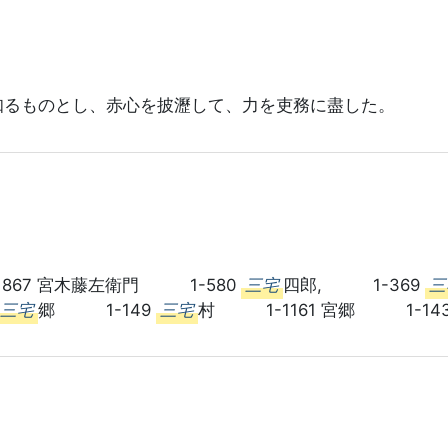
知るものとし、赤心を披瀝して、力を吏務に盡した。
867 宮木藤左衛門 1-580
三宅
四郎, 1-369
三
三宅
郷 1-149
三宅
村 1-1161 宮郷 1-143