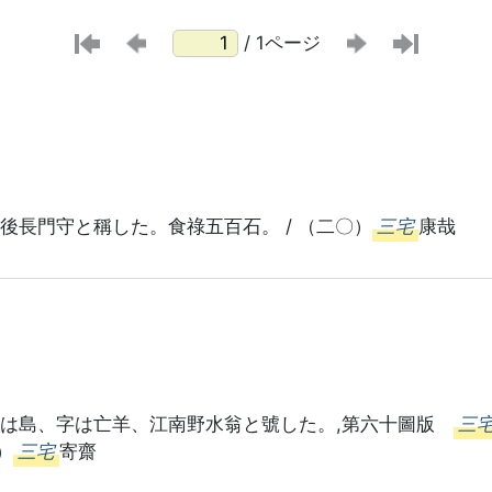
/ 1ページ
後長門守と稱した。食祿五百石。 / （二〇）
三宅
康哉
名は島、字は亡羊、江南野水翁と號した。,第六十圖版
三
）
三宅
寄齋