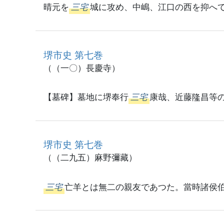
晴元を
三宅
城に攻め、中嶋、江口の西を抑へ
堺市史 第七巻
（（一〇）長慶寺）
【墓碑】墓地に堺奉行
三宅
康哉、近藤隆昌等
堺市史 第七巻
（（二九五）麻野彌藏）
三宅
亡羊とは無二の親友であつた。當時諸侯