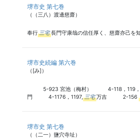
堺市史 第七巻
（（三八）渡邊慈齋）
奉行
三宅
長門守康哉の信任厚く、慈齋亦己を
堺市史続編 第六巻
（[み]）
5-923 宮池（梅村） 4-118，119，
門 4-1176，1197,
三宅
万吉 2-156
堺市史 第七巻
（（二一）鹽穴寺址）