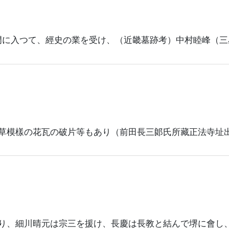
門に入つて、經史の業を受け、（近畿墓跡考）中村睦峰（三
草模樣の花瓦の破片等もあり（前田長三郞氏所藏正法寺址
り、細川晴元は宗三を援け、長慶は長教と結んで堺に會し