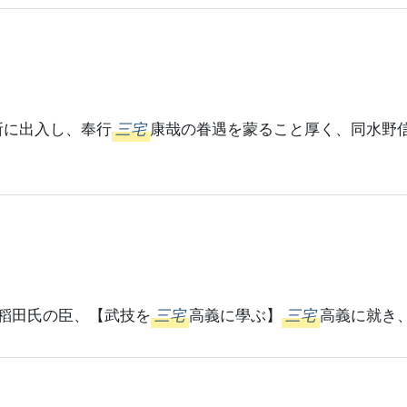
所に出入し、奉行
三宅
康哉の眷遇を蒙ること厚く、同水野
稻田氏の臣、【武技を
三宅
高義に學ぶ】
三宅
高義に就き