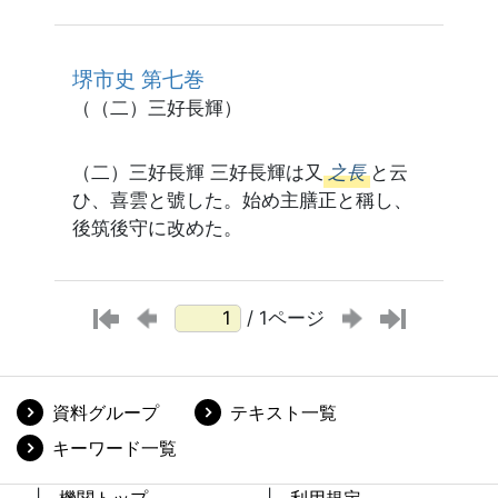
堺市史 第七巻
（（二）三好長輝）
（二）三好長輝 三好長輝は又
之長
と云
ひ、喜雲と號した。始め主膳正と稱し、
後筑後守に改めた。
/ 1ページ
資料グループ
テキスト一覧
キーワード一覧
機関トップ
利用規定