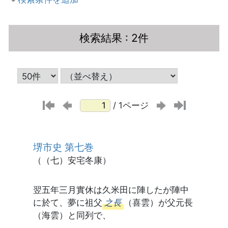
検索結果
: 2件
/ 1ページ
堺市史 第七巻
（（七）安宅冬康）
翌五年三月實休は久米田に陣したが陣中
に於て、夢に祖父
之長
（喜雲）が父元長
（海雲）と同列で、