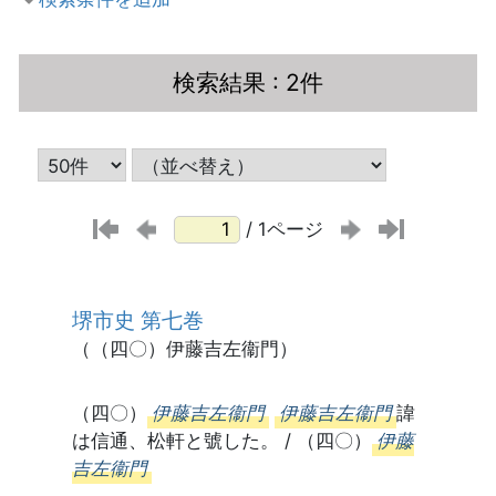
検索結果
: 2件
/ 1ページ
堺市史 第七巻
（（四〇）伊藤吉左衞門）
（四〇）
伊藤吉左衞門
伊藤吉左衞門
諱
は信通、松軒と號した。 / （四〇）
伊藤
吉左衞門