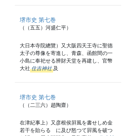
堺市史 第七巻
（（五五）河盛仁平）
大日本寺院總覽）又大阪四天王寺に聖德
太子の尊像を寄進し、青森、函館間の一
小島に奉祀せる辨財天堂を再建し、官幣
大社
住吉神社
及
堺市史 第七巻
（（二三六）趙陶齋）
在津紀事上）又彦根侯屛風を書せしめ金
若干を貽らるゝに及び怒つて屛風を破つ