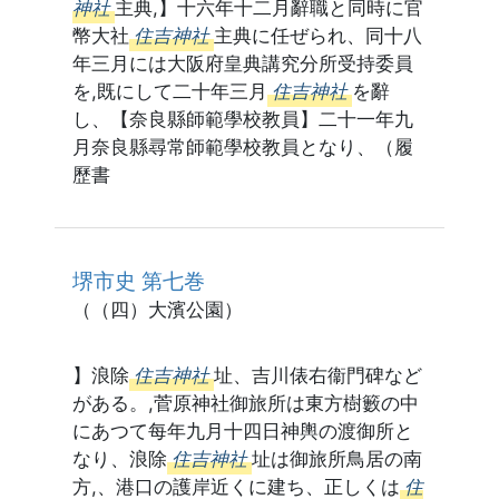
神社
主典,】十六年十二月辭職と同時に官
幣大社
住吉神社
主典に任ぜられ、同十八
年三月には大阪府皇典講究分所受持委員
を,既にして二十年三月
住吉神社
を辭
し、【奈良縣師範學校教員】二十一年九
月奈良縣尋常師範學校教員となり、（履
歷書
堺市史 第七巻
（（四）大濱公園）
】浪除
住吉神社
址、吉川俵右衞門碑など
がある。,菅原神社御旅所は東方樹籔の中
にあつて每年九月十四日神輿の渡御所と
なり、浪除
住吉神社
址は御旅所鳥居の南
方,、港口の護岸近くに建ち、正しくは
住