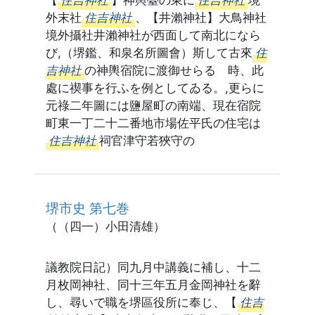
【
住吉神社
】神輿臺の東に
住吉神社
境
外末社
住吉神社
、【井瀨神社】大鳥神社
境外攝社井瀨神社が西面して南北になら
び,（堺鑑、和泉名所圖會）斯して古來
住
吉神社
の神輿宿院に渡御せらるゝ時、此
處に禊事を行ふを例としてゐる。,更らに
元祿二年圖には鹽屋町の南端、現在宿院
町東一丁二十二番地市場佐平氏の住宅は
住吉神社
祠官津守若狹守の
堺市史 第七巻
（（四一）小田清雄）
議教院日記）同九月中講義に補し、十二
月枚岡神社、同十三年五月金岡神社を辭
し、尋いで職を堺區役所に奉じ、【
住吉