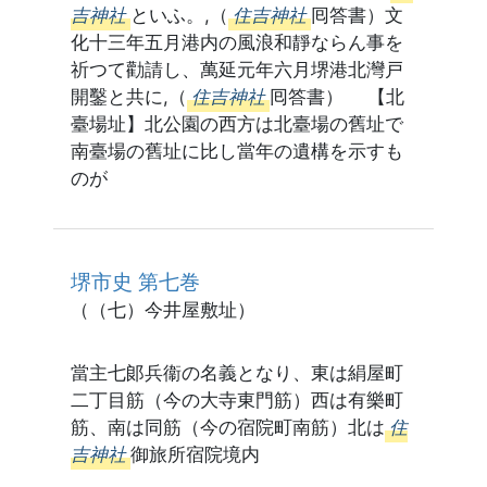
吉神社
といふ。,（
住吉神社
囘答書）文
化十三年五月港内の風浪和靜ならん事を
祈つて勸請し、萬延元年六月堺港北灣戸
開鑿と共に,（
住吉神社
囘答書） 【北
臺場址】北公園の西方は北臺場の舊址で
南臺場の舊址に比し當年の遺構を示すも
のが
堺市史 第七巻
（（七）今井屋敷址）
當主七郞兵衞の名義となり、東は絹屋町
二丁目筋（今の大寺東門筋）西は有樂町
筋、南は同筋（今の宿院町南筋）北は
住
吉神社
御旅所宿院境内