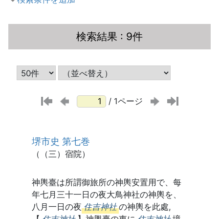
検索結果
: 9件
/ 1ページ
堺市史 第七巻
（（三）宿院）
神輿臺は所謂御旅所の神輿安置用で、每
年七月三十一日の夜大鳥神社の神輿を、
八月一日の夜
住吉神社
の神輿を此處,