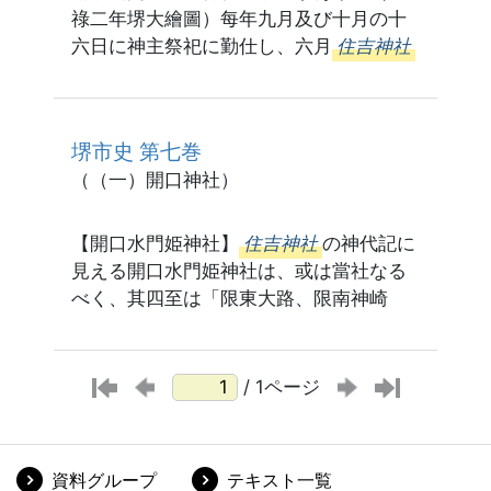
祿二年堺大繪圖）每年九月及び十月の十
六日に神主祭祀に勤仕し、六月
住吉神社
堺市史 第七巻
（（一）開口神社）
【開口水門姫神社】
住吉神社
の神代記に
見える開口水門姫神社は、或は當社なる
べく、其四至は「限東大路、限南神崎
/ 1ページ
資料グループ
テキスト一覧