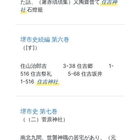
た話、（屠赤瑣瑣集）又陶齋曾て
住吉神
社
石燈籠
堺市史続編 第六巻
（[す]）
住山治郎吉 3-38 住吉郷 1-
516 住吉祭礼 5-68 住吉坂井
1-516
住吉神社
堺市史 第七巻
（（二）菅原神社）
南北九間、世襲神職の居宅があり、（元