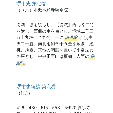
堺市史 第七巻
（（六）本派本願寺堺別院）
周圍土塀を繞らし、【境域】西北各二門
を附し、西側の南を表とし、境域二千三
百十九坪二合九勺、一に
信證院
とも,中
央二十疊、南北兩側各十五疊を敷き、經
机、燭臺、其他の調度を置いて平常法要
の座とし、中央正面には廣如上人筆の
信
證院
堺市史続編 第六巻
（[し]）
426，430，515，553，5-920 真宗寺