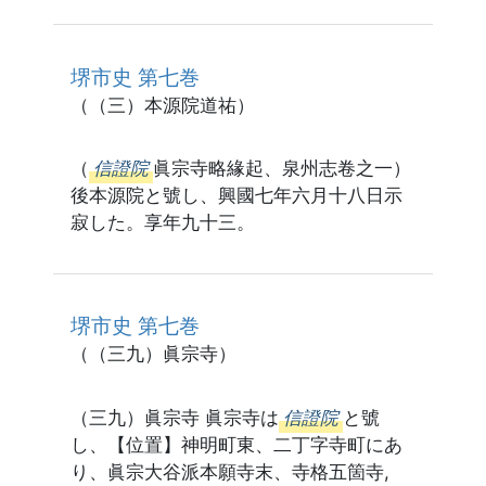
堺市史 第七巻
（（三）本源院道祐）
（
信證院
眞宗寺略緣起、泉州志卷之一）
後本源院と號し、興國七年六月十八日示
寂した。享年九十三。
堺市史 第七巻
（（三九）眞宗寺）
（三九）眞宗寺 眞宗寺は
信證院
と號
し、【位置】神明町東、二丁字寺町にあ
り、眞宗大谷派本願寺末、寺格五箇寺,