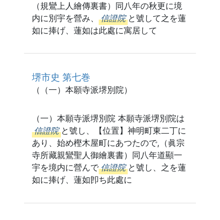
（規鸞上人繪傳裏書）同八年の秋更に境
内に別宇を營み、
信證院
と號して之を蓮
如に捧げ、蓮如は此處に寓居して
堺市史 第七巻
（（一）本願寺派堺別院）
（一）本願寺派堺別院 本願寺派堺別院は
信證院
と號し、【位置】神明町東二丁に
あり、始め樫木屋町にあつたので,（眞宗
寺所藏親鸞聖人御繪裏書）同八年道顯一
宇を境内に營んで
信證院
と號し、之を蓮
如に捧げ、蓮如卽ち此處に