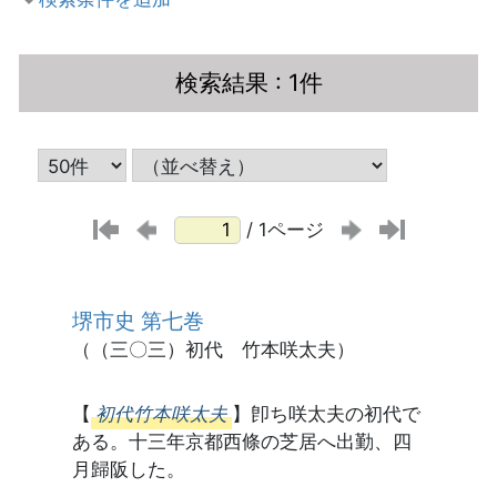
検索結果
: 1件
/ 1ページ
堺市史 第七巻
（（三〇三）初代 竹本咲太夫）
【
初代竹本咲太夫
】卽ち咲太夫の初代で
ある。十三年京都西條の芝居へ出勤、四
月歸阪した。