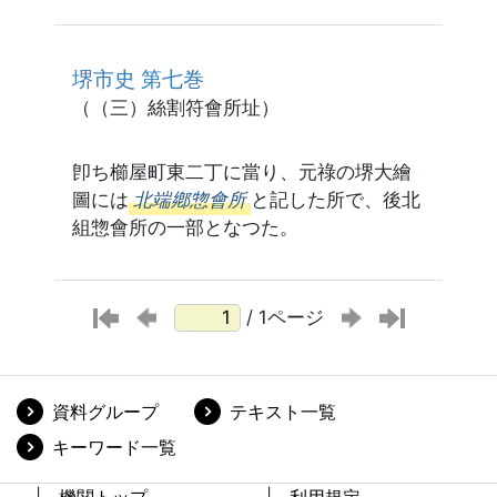
堺市史 第七巻
（（三）絲割符會所址）
卽ち櫛屋町東二丁に當り、元祿の堺大繪
圖には
北端鄕惣會所
と記した所で、後北
組惣會所の一部となつた。
/ 1ページ
資料グループ
テキスト一覧
キーワード一覧
機関トップ
利用規定