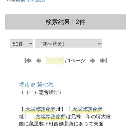
検索結果
: 2件
/ 1ページ
堺市史 第七巻
（（一）惣會所址）
【
北端鄕惣會所
址】〔
北端鄕惣會所
址〕
北端鄕惣會所
は元祿二年の堺大繪
圖に藏屋數下町西側北角にあつて東面