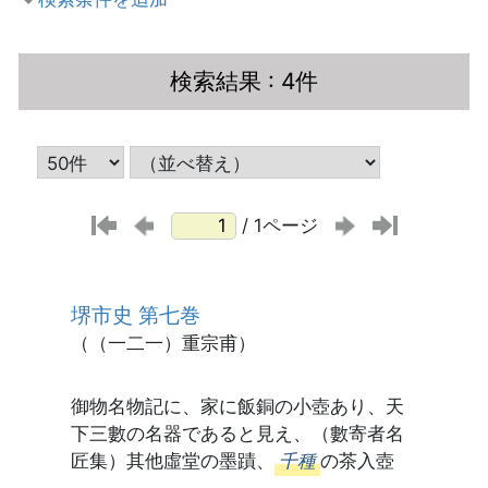
検索結果
: 4件
/ 1ページ
堺市史 第七巻
（（一二一）重宗甫）
御物名物記に、家に飯銅の小壺あり、天
下三數の名器であると見え、（數寄者名
匠集）其他虛堂の墨蹟、
千種
の茶入壺