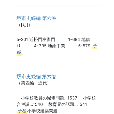
堺市史続編 第六巻
（[ち]）
5-201 近松門左衛門 1-684 地借
り 4-395 地絹中買 5-579
千
種
堺市史続編 第六巻
（第四編 近代）
小学校教員の減俸問題…1537 小学校
合併説…1540 教育界の話題…1541
千種
小学校建築問題