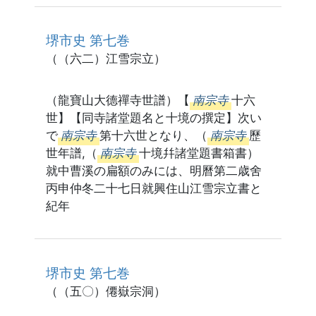
堺市史 第七巻
（（六二）江雪宗立）
（龍寶山大德禪寺世譜）【
南宗寺
十六
世】【同寺諸堂題名と十境の撰定】次い
で
南宗寺
第十六世となり、（
南宗寺
歷
世年譜,（
南宗寺
十境幷諸堂題書箱書）
就中曹溪の扁額のみには、明曆第二歳舍
丙申仲冬二十七日就興住山江雪宗立書と
紀年
堺市史 第七巻
（（五〇）僊嶽宗洞）