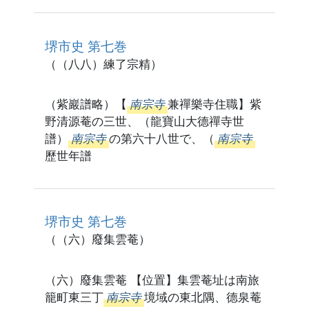
堺市史 第七巻
（（八八）練了宗精）
（紫巖譜略）【
南宗寺
兼禪樂寺住職】紫
野清源菴の三世、（龍寶山大德禪寺世
譜）
南宗寺
の第六十八世で、（
南宗寺
歷世年譜
堺市史 第七巻
（（六）廢集雲菴）
（六）廢集雲菴 【位置】集雲菴址は南旅
籠町東三丁
南宗寺
境域の東北隅、德泉菴