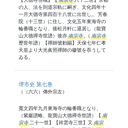
の人、法を則道宗軌に嗣ぎ、文化四年十
一月大德寺第四百十八世に出世し,、芳春
院（十三世）に住し、文化五年東海寺の
輪番職となり、後松月軒に退居し（龍寶
山大德禪寺世譜）後亦
南宗寺
,（
南宗寺
歷世年譜）【禪師號勅賜】天保七年仁孝
天皇より大光眞照禪師の徽號を忝うして
ゐる。
堺市史 第七巻
（（六六）傳外宗左）
寬文四年九月東海寺の輪番職となり、
（紫巖譜略、龍寶山大德禪寺世譜）【
南
宗寺
二十一世】【祥雲寺三世】又
南宗