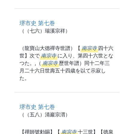
堺市史 第七巻
（（七六）瑞溪宗祥）
（龍寶山大德禪寺世譜）【
南宗寺
四十六
世】次で
南宗寺
に入り、第四十六世とな
つた。,（
南宗寺
歷世年譜）同十二年三
月二十六日世壽五十四歳を以て示寂し
た。
堺市史 第七巻
（（五八）清巖宗渭）
【禪師號勅賜】【
南宗寺
十三世】【德泉