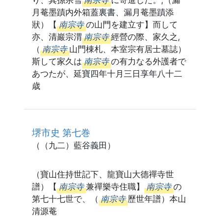
り、其孫宗雪
南宗寺
に寄進した。,（漏
月菴墨蹟内外箱蓋裏書、漏月菴墨蹟添
狀）【
南宗寺
の山門を建立す】而して
亦、清巖宗渭
南宗寺
經營の際、家久之,
（
南宗寺
山門棟札、本室宗有居士墓誌）
斯して家久は
南宗寺
の有力なる外護者で
あつたが、延寶四年十月三日享年八十二
歳
堺市史 第七巻
（（九二）藍谷義田）
（寶山住持世記下、龍寶山大德禪寺世
譜）【
南宗寺
兼禪樂寺住職】
南宗寺
の
第七十七世で、（
南宗寺
歷世年譜）本山
清源菴