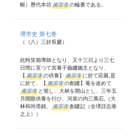
帳）歷代本坊
南宗寺
の輪番である。
堺市史 第七巻
（（八）三好長慶）
此時笑嶺導師となり、又十三日より三七
日間に亙つて其養子義繼施主となり、
【
南宗寺
の供養】
南宗寺
に於て莊嚴,是
に於て、【
南宗寺
の創建】菴を改めて
南宗寺
と號し、大林を開山とし、三年五
月開眼供養を行ひ、河泉の内三萬石,（大
林和尚塔銘、
南宗寺
創建記（全堺詳志卷
之上））