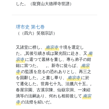
した。（龍寶山大德禪寺世譜）
堺市史 第七巻
（（四六）笑嶺宗訢）
又諸堂に榜し、
南宗寺
十境を選定し
た。,其後引續き或は聚光院に赴き、又
南
宗寺
に還つて叢林を董し、專ら弟子の鉗
鎚に當つた。 ,、新寺に徙らば、
南宗
寺
の監護を怠るの恐れありとし、再三之
を固辭した。,と書し畢り、
南宗寺
に於
て遷化した。世壽七十九、法臘六十五。,
春屋宗園、古溪宗陳、仙嶽宗洞、一凍紹
滴等の法嗣あり、何れも相前後して
南宗
寺
の法燈を紹いだ。