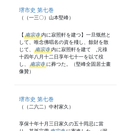
堺市史 第七巻
（（一三〇）山本堅峰）
【
南宗寺
内に寂照軒を建つ】一旦慨然と
して、唯念佛唱名の資を殘し、餘財を散
じて、
南宗寺
内に寂照軒を建てゝ,元祿
十四年八月十二日享年七十一を以て歿
し、
南宗寺
に葬つた。（堅峰全固居士畫
像贊）
堺市史 第七巻
（（二六二）中村家久）
享保十年十月三日家久の五十囘忌に當