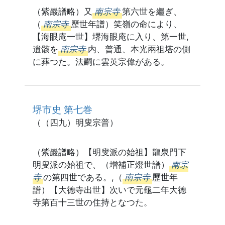
（紫巖譜略）又
南宗寺
第六世を繼ぎ、
（
南宗寺
歷世年譜）笑嶺の命により、
【海眼庵一世】堺海眼庵に入り、第一世,
遺骸を
南宗寺
内、普通、本光兩祖塔の側
に葬つた。法嗣に雲英宗偉がある。
堺市史 第七巻
（（四九）明叟宗普）
（紫巖譜略）【明叟派の始祖】龍泉門下
明叟派の始祖で、（增補正燈世譜）
南宗
寺
の第四世である。,（
南宗寺
歷世年
譜）【大德寺出世】次いで元龜二年大德
寺第百十三世の住持となつた。