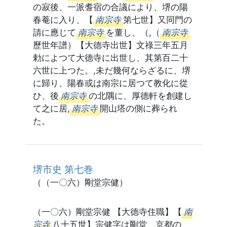
の寂後、一派耆宿の合議により、堺の陽
春菴に入り、【
南宗寺
第七世】又同門の
請に應じて
南宗寺
を董し、（,（
南宗寺
歷世年譜）【大德寺出世】文祿三年五月
勅によつて大德寺に出世し、其第百二十
六世に上つた。,未だ幾何ならざるに、堺
に歸り、陽春或は南宗に居つて教化に從
ひ、後
南宗寺
の北隅に、厚德軒を創建し
て之に居,
南宗寺
開山塔の側に葬られ
た。
堺市史 第七巻
（（一〇六）剛堂宗健）
（一〇六）剛堂宗健 【大德寺住職】【
南
宗寺
八十五世】宗健字は剛堂、京都の