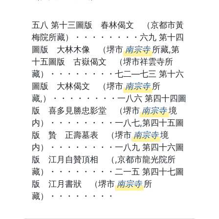
五八 第十三圖版 春林偈文 （京都市黃
梅院所藏）・・・・・・・・六九 第十四
圖版 大林木像 （堺市
南宗寺
所藏,第
十五圖版 古嶽偈文 （堺市祥雲寺所
藏）・・・・・・・・七二―七三 第十六
圖版 大林偈文 （堺市
南宗寺
所
藏,）・・・・・・・・一八六 第四十四圖
版 喜多見勝忠影堂 （堺市
南宗寺
境
内）・・・・・・・・一八七,第四十五圖
版 贄 正壽墓表 （堺市
南宗寺
境
内）・・・・・・・・一八九 第四十六圖
版 江月自贊頂相 （,京都市龍光院所
藏）・・・・・・・・二一五 第四十七圖
版 江月書狀 （堺市
南宗寺
所
藏）・・・・・・・・