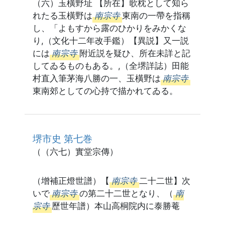
（六）玉橫野址 【所在】歌枕として知ら
れたる玉橫野は
南宗寺
東南の一帶を指稱
し、「よもすから露のひかりをみかくな
り,（文化十二年改手鑑）【異説】又一説
には
南宗寺
附近説を疑ひ、所在未詳と記
してゐるものもある。,（全堺詳誌）田能
村直入筆茅海八勝の一、玉橫野は
南宗寺
東南郊としての心持で描かれてゐる。
堺市史 第七巻
（（六七）實堂宗傳）
（增補正燈世譜）【
南宗寺
二十二世】次
いで
南宗寺
の第二十二世となり、（
南
宗寺
歷世年譜）本山高桐院内に泰勝菴