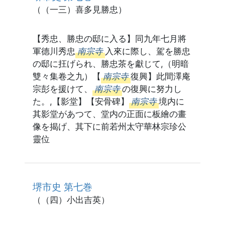
（（一三）喜多見勝忠）
【秀忠、勝忠の邸に入る】同九年七月將
軍德川秀忠
南宗寺
入來に際し、駕を勝忠
の邸に抂げられ、勝忠茶を獻じて,（明暗
雙々集卷之九）【
南宗寺
復興】此間澤庵
宗彭を援けて、
南宗寺
の復興に努力し
た。,【影堂】【安骨碑】
南宗寺
境内に
其影堂があつて、堂内の正面に板繪の畫
像を揭げ、其下に前若州太守華林宗珍公
靈位
堺市史 第七巻
（（四）小出吉英）