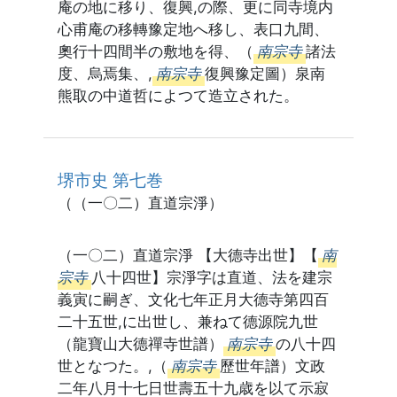
庵の地に移り、復興,の際、更に同寺境内
心甫庵の移轉豫定地へ移し、表口九間、
奧行十四間半の敷地を得、（
南宗寺
諸法
度、烏焉集、,
南宗寺
復興豫定圖）泉南
熊取の中道哲によつて造立された。
堺市史 第七巻
（（一〇二）直道宗淨）
（一〇二）直道宗淨 【大德寺出世】【
南
宗寺
八十四世】宗淨字は直道、法を建宗
義寅に嗣ぎ、文化七年正月大德寺第四百
二十五世,に出世し、兼ねて德源院九世
（龍寶山大德禪寺世譜）
南宗寺
の八十四
世となつた。,（
南宗寺
歷世年譜）文政
二年八月十七日世壽五十九歳を以て示寂