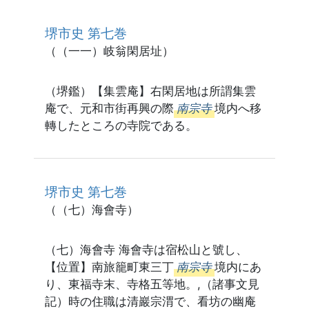
堺市史 第七巻
（（一一）岐翁閑居址）
（堺鑑）【集雲庵】右閑居地は所謂集雲
庵で、元和市街再興の際
南宗寺
境内へ移
轉したところの寺院である。
堺市史 第七巻
（（七）海會寺）
（七）海會寺 海會寺は宿松山と號し、
【位置】南旅籠町東三丁
南宗寺
境内にあ
り、東福寺末、寺格五等地。,（諸事文見
記）時の住職は清巖宗渭で、看坊の幽庵