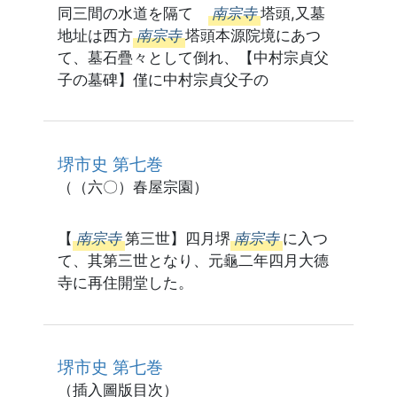
同三間の水道を隔てゝ
南宗寺
塔頭,又墓
地址は西方
南宗寺
塔頭本源院境にあつ
て、墓石疊々として倒れ、【中村宗貞父
子の墓碑】僅に中村宗貞父子の
堺市史 第七巻
（（六〇）春屋宗園）
【
南宗寺
第三世】四月堺
南宗寺
に入つ
て、其第三世となり、元龜二年四月大德
寺に再住開堂した。
堺市史 第七巻
（插入圖版目次）