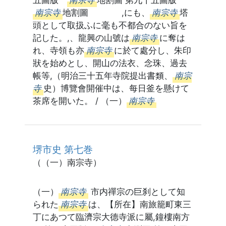
五圖版
南宗寺
地割圖 第九十五圖版
南宗寺
地割圖 ,にも、
南宗寺
塔
頭として取扱ふに毫も不都合のない旨を
記した。,、龍興の山號は
南宗寺
に奪は
れ、寺領も亦
南宗寺
に於て處分し、朱印
狀を始めとし、開山の法衣、念珠、過去
帳等,（明治三十五年寺院提出書類、
南宗
寺
史）博覽會開催中は、每日釜を懸けて
茶席を開いた。 / （一）
南宗寺
堺市史 第七巻
（（一）南宗寺）
（一）
南宗寺
市内禪宗の巨刹として知
られた
南宗寺
は、【所在】南旅籠町東三
丁にあつて臨濟宗大德寺派に屬,鐘樓南方