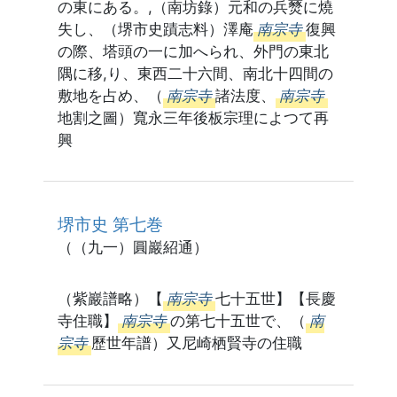
の東にある。,（南坊錄）元和の兵燹に燒
失し、（堺市史蹟志料）澤庵
南宗寺
復興
の際、塔頭の一に加へられ、外門の東北
隅に移,り、東西二十六間、南北十四間の
敷地を占め、（
南宗寺
諸法度、
南宗寺
地割之圖）寬永三年後板宗理によつて再
興
堺市史 第七巻
（（九一）圓巖紹通）
（紫巖譜略）【
南宗寺
七十五世】【長慶
寺住職】
南宗寺
の第七十五世で、（
南
宗寺
歷世年譜）又尼崎栖賢寺の住職