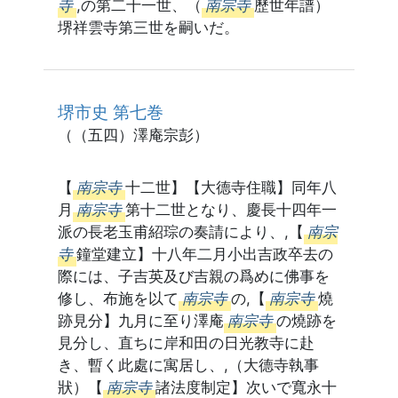
寺
,の第二十一世、（
南宗寺
歷世年譜）
堺祥雲寺第三世を嗣いだ。
堺市史 第七巻
（（五四）澤庵宗彭）
【
南宗寺
十二世】【大德寺住職】同年八
月
南宗寺
第十二世となり、慶長十四年一
派の長老玉甫紹琮の奏請により、,【
南宗
寺
鐘堂建立】十八年二月小出吉政卒去の
際には、子吉英及び吉親の爲めに佛事を
修し、布施を以て
南宗寺
の,【
南宗寺
燒
跡見分】九月に至り澤庵
南宗寺
の燒跡を
見分し、直ちに岸和田の日光教寺に赴
き、暫く此處に寓居し、,（大德寺執事
狀）【
南宗寺
諸法度制定】次いで寬永十