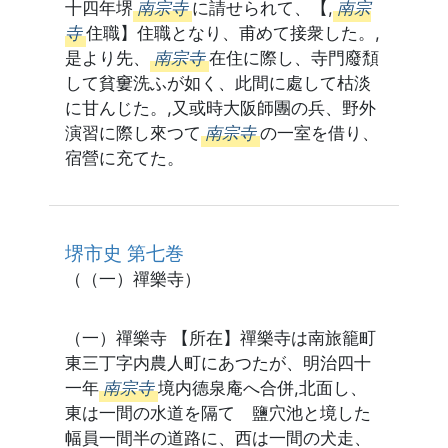
十四年堺
南宗寺
に請せられて、【,
南宗
寺
住職】住職となり、甫めて接衆した。,
是より先、
南宗寺
在住に際し、寺門廢頽
して貧窶洗ふが如く、此間に處して枯淡
に甘んじた。,又或時大阪師團の兵、野外
演習に際し來つて
南宗寺
の一室を借り、
宿營に充てた。
堺市史 第七巻
（（一）禪樂寺）
（一）禪樂寺 【所在】禪樂寺は南旅籠町
東三丁字内農人町にあつたが、明治四十
一年
南宗寺
境内德泉庵へ合併,北面し、
東は一間の水道を隔てゝ鹽穴池と境した
幅員一間半の道路に、西は一間の犬走、