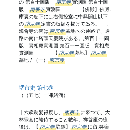
の 第百十圖版
南宗寺
實測圖 第百十圖
版
南宗寺
實測圖 【佛殿】佛殿,
庫裏の廊下には右側控室に中興開山以下
の
南宗寺
定書の板額を揭げてゐる。 ,
海會寺の南は
南宗寺
墓地への通路で、通
路の南に塔頭天慶院がある。,第百十一圖
版 實相庵實測圖 第百十一圖版 實相庵
實測圖 【
南宗寺
墓地】
南宗寺
墓地 / （一）
南宗寺
堺市史 第七巻
（（五七）一凍紹滴）
十六歳剃髮得度し、
南宗寺
に來つて、大
林宗套に隨侍すること數年、祥首座の歿
後は、【
南宗寺
駐錫】
南宗寺
に留,笑嶺