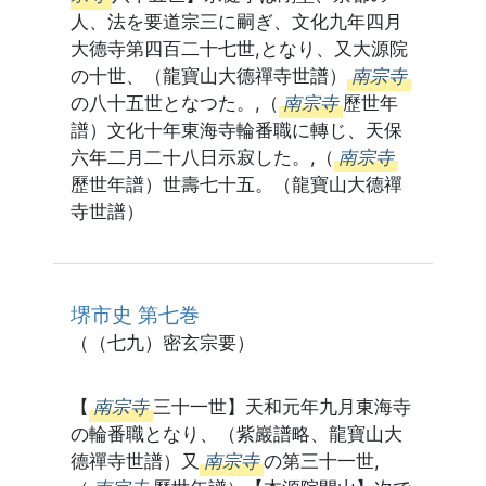
人、法を要道宗三に嗣ぎ、文化九年四月
大德寺第四百二十七世,となり、又大源院
の十世、（龍寶山大德禪寺世譜）
南宗寺
の八十五世となつた。,（
南宗寺
歷世年
譜）文化十年東海寺輪番職に轉じ、天保
六年二月二十八日示寂した。,（
南宗寺
歷世年譜）世壽七十五。（龍寶山大德禪
寺世譜）
堺市史 第七巻
（（七九）密玄宗要）
【
南宗寺
三十一世】天和元年九月東海寺
の輪番職となり、（紫巖譜略、龍寶山大
德禪寺世譜）又
南宗寺
の第三十一世,