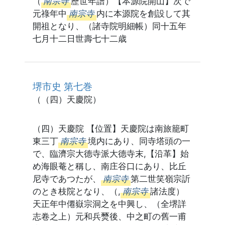
（
南宗寺
歷世年譜）【本源院開山】次で
元祿年中
南宗寺
内に本源院を創設して其
開祖となり、（諸寺院明細帳）同十五年
七月十二日世壽七十二歳
堺市史 第七巻
（（四）天慶院）
（四）天慶院 【位置】天慶院は南旅籠町
東三丁
南宗寺
境内にあり、同寺塔頭の一
で、臨濟宗大德寺派大德寺末,【沿革】始
め海眼菴と稱し、南庄谷口にあり、比丘
尼寺であつたが、
南宗寺
第二世笑嶺宗訢
のとき枝院となり、（,
南宗寺
諸法度）
天正年中僊嶽宗洞之を中興し、（全堺詳
志卷之上）元和兵燹後、中之町の舊一甫