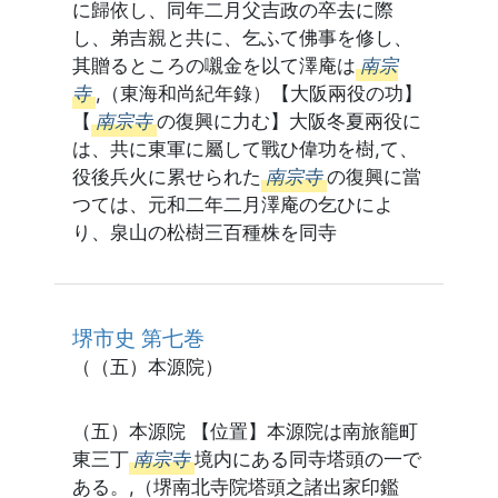
に歸依し、同年二月父吉政の卒去に際
し、弟吉親と共に、乞ふて佛事を修し、
其贈るところの嚫金を以て澤庵は
南宗
寺
,（東海和尚紀年錄）【大阪兩役の功】
【
南宗寺
の復興に力む】大阪冬夏兩役に
は、共に東軍に屬して戰ひ偉功を樹,て、
役後兵火に累せられた
南宗寺
の復興に當
つては、元和二年二月澤庵の乞ひによ
り、泉山の松樹三百種株を同寺
堺市史 第七巻
（（五）本源院）
（五）本源院 【位置】本源院は南旅籠町
東三丁
南宗寺
境内にある同寺塔頭の一で
ある。,（堺南北寺院塔頭之諸出家印鑑