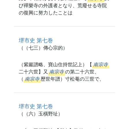
び禪樂寺の外護者となり、荒廢せる寺院
の復興に努力したことは
堺市史 第七巻
（（七三）傳心宗的）
（紫巖譜略、寶山住持世記上）【
南宗寺
二十六世】又
南宗寺
の第二十六世、
（
南宗寺
歷世年譜）寸松菴の三世で、
堺市史 第七巻
（（六）玉橫野址）