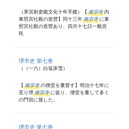
（茅溟刺吏鑑文化十年手鑑）【
南宗寺
内
東照宮社殿の造營】同十三年
南宗寺
に東
照宮社殿の造營あり、四月十七日一般庶
民
堺市史 第七巻
（（一六）白翁床雪）
【
南宗寺
の僧堂を董督す】明治十七年に
至り堺
南宗寺
に徙り、僧堂を董して多く
の門侶に接した。
堺市史 第七巻