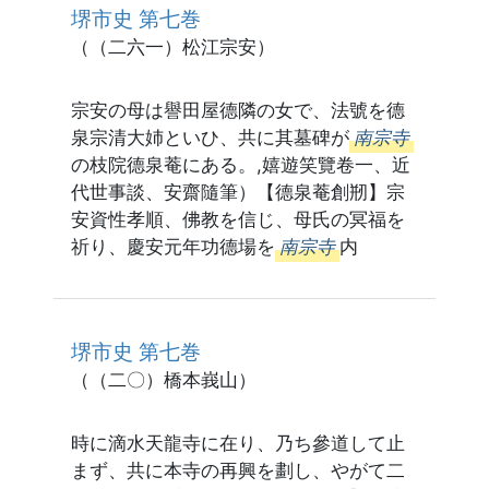
堺市史 第七巻
（（二六一）松江宗安）
宗安の母は譽田屋德隣の女で、法號を德
泉宗清大姉といひ、共に其墓碑が
南宗寺
の枝院德泉菴にある。,嬉遊笑覽卷一、近
代世事談、安齋隨筆）【德泉菴創剏】宗
安資性孝順、佛教を信じ、母氏の冥福を
祈り、慶安元年功德場を
南宗寺
内
堺市史 第七巻
（（二〇）橋本峩山）
時に滴水天龍寺に在り、乃ち參道して止
まず、共に本寺の再興を劃し、やがて二