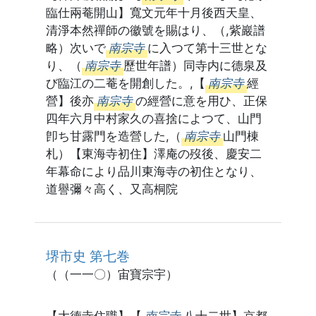
臨仕兩菴開山】寬文元年十月後西天皇、
清淨本然禪師の徽號を賜はり、（,紫巖譜
略）次いで
南宗寺
に入つて第十三世とな
り、（
南宗寺
歷世年譜）同寺内に德泉及
び臨江の二菴を開創した。,【
南宗寺
經
營】後亦
南宗寺
の經營に意を用ひ、正保
四年六月中村家久の喜捨によつて、山門
卽ち甘露門を造營した,（
南宗寺
山門棟
札）【東海寺初住】澤庵の歿後、慶安二
年幕命により品川東海寺の初住となり、
道譽彌々高く、又高桐院
堺市史 第七巻
（（一一〇）宙寶宗宇）
【大德寺住職】【
南宗寺
八十二世】京都