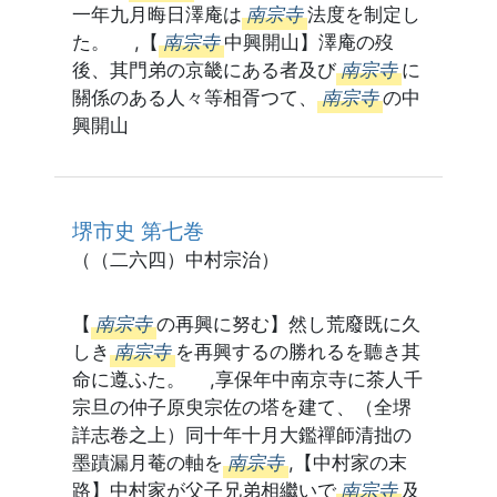
一年九月晦日澤庵は
南宗寺
法度を制定し
た。 ,【
南宗寺
中興開山】澤庵の歿
後、其門弟の京畿にある者及び
南宗寺
に
關係のある人々等相胥つて、
南宗寺
の中
興開山
堺市史 第七巻
（（二六四）中村宗治）
【
南宗寺
の再興に努む】然し荒廢既に久
しき
南宗寺
を再興するの勝れるを聽き其
命に遵ふた。 ,享保年中南京寺に茶人千
宗旦の仲子原臾宗佐の塔を建て、（全堺
詳志卷之上）同十年十月大鑑禪師清拙の
墨蹟漏月菴の軸を
南宗寺
,【中村家の末
路】中村家が父子兄弟相繼いで
南宗寺
及