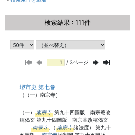
検索結果
: 111件
/ 3ページ
堺市史 第七巻
（（一）南宗寺）
（一）
南宗寺
第九十四圖版 南宗菴改
稱偈文 第九十四圖版 南宗菴改稱偈文
南宗寺
,（
南宗寺
諸法度） 第九十