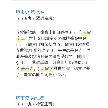
堺市史 第七巻
（（五九）翠巖宗珉）
（紫巖譜略、龍寶山祖師傳卷五）【
南宗
寺
二十世】又山城宇治の藏勝菴を中興
し、（龍寶山祖師傳卷五、龍寶山大德禪
寺世譜,後肥前に至り、平戸の是興寺、同
清淨菴及び涼月菴の請を受けて、開山と
なり、（紫巖譜略、龍寶山祖師傳卷五）
又
南宗寺
,（
南宗寺
歷世年譜）誌文に長
じ、能書の聞こえ高かつた。
堺市史 第七巻
（（一九）小菅正芳）