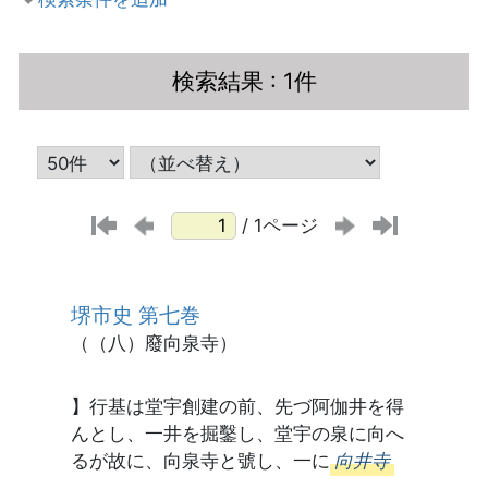
検索結果
: 1件
/ 1ページ
堺市史 第七巻
（（八）廢向泉寺）
】行基は堂宇創建の前、先づ阿伽井を得
んとし、一井を掘鑿し、堂宇の泉に向へ
るが故に、向泉寺と號し、一に
向井寺