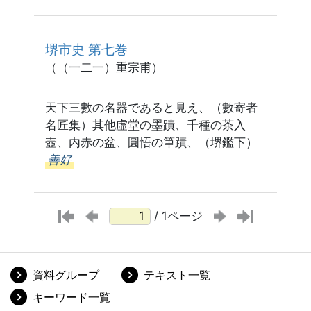
堺市史 第七巻
（（一二一）重宗甫）
天下三數の名器であると見え、（數寄者
名匠集）其他虛堂の墨蹟、千種の茶入
壺、内赤の盆、圓悟の筆蹟、（堺鑑下）
善好
/ 1ページ
資料グループ
テキスト一覧
キーワード一覧