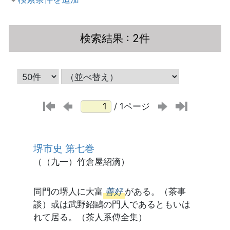
検索結果
: 2件
/ 1ページ
堺市史 第七巻
（（九一）竹倉屋紹滴）
同門の堺人に大富
善好
がある。（茶事
談）或は武野紹鷗の門人であるともいは
れて居る。（茶人系傳全集）