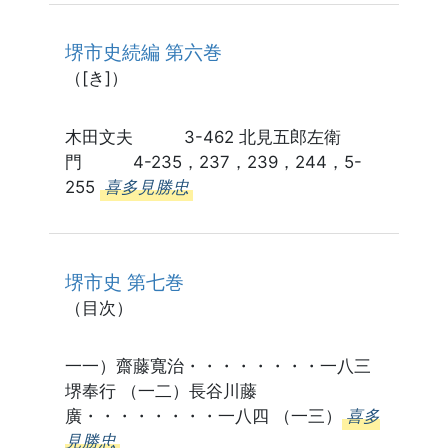
堺市史続編 第六巻
（[き]）
木田文夫 3-462 北見五郎左衛
門 4-235，237，239，244，5-
255
喜多見勝忠
堺市史 第七巻
（目次）
一一）齋藤寬治・・・・・・・・一八三
堺奉行 （一二）長谷川藤
廣・・・・・・・・一八四 （一三）
喜多
見勝忠