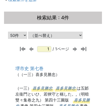
検索結果
: 4件
/ 1ページ
堺市史 第七巻
（（一三）喜多見勝忠）
（一三）
喜多見勝忠
喜多見勝忠
は五郞
左衞門といひ、若狹守と稱した。,（明暗
雙々集卷之九） 第四十三圖版
喜多見勝