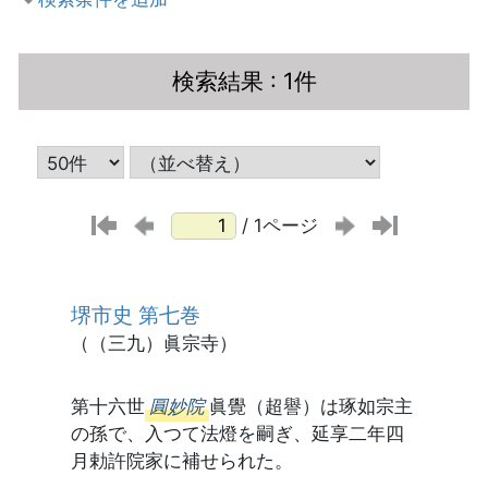
検索結果
: 1件
/ 1ページ
堺市史 第七巻
（（三九）眞宗寺）
第十六世
圓妙院
眞覺（超譽）は琢如宗主
の孫で、入つて法燈を嗣ぎ、延享二年四
月勅許院家に補せられた。