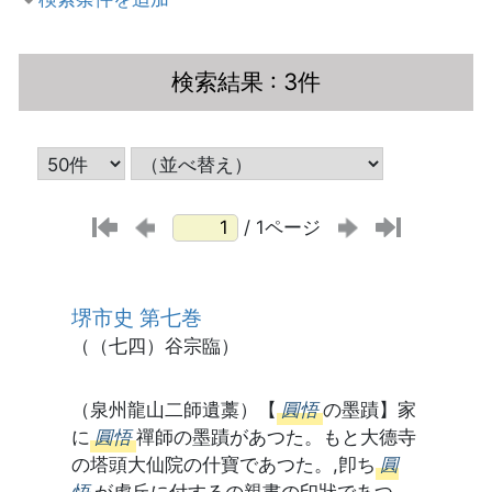
検索結果
: 3件
/ 1ページ
堺市史 第七巻
（（七四）谷宗臨）
（泉州龍山二師遺藁）【
圓悟
の墨蹟】家
に
圓悟
禪師の墨蹟があつた。もと大德寺
の塔頭大仙院の什寶であつた。,卽ち
圓