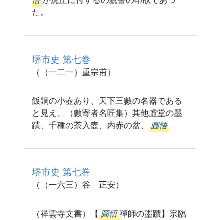
悟
が虎丘に付するの親書の印狀であつ
た。
堺市史 第七巻
（（一二一）重宗甫）
飯銅の小壺あり、天下三數の名器である
と見え、（數寄者名匠集）其他虛堂の墨
蹟、千種の茶入壺、内赤の盆、
圓悟
堺市史 第七巻
（（一六三）谷 正安）
（祥雲寺文書）【
圓悟
禪師の墨蹟】宗臨