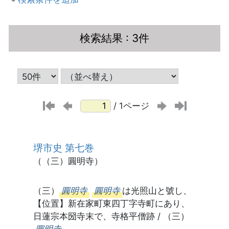
検索結果
: 3件
/ 1ページ
堺市史 第七巻
（（三）圓明寺）
（三）
圓明寺
圓明寺
は光照山と號し、
【位置】新在家町東四丁字寺町にあり、
日蓮宗本圀寺末で、寺格平僧跡 / （三）