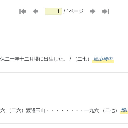
/ 1ページ
保二十年十二月堺に出生した。 / （二七）
堀山持中
六 （二六）渡邊玉山・・・・・・・・一九六 （二七）
堀