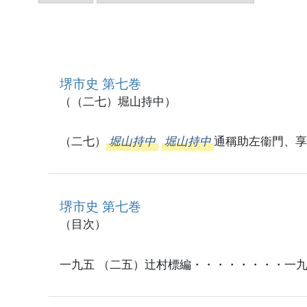
堺市史 第七巻
（（二七）堀山持中）
（二七）
堀山持中
堀山持中
通稱助左衞門、享
堺市史 第七巻
（目次）
一九五 （二五）辻村標編・・・・・・・・一九