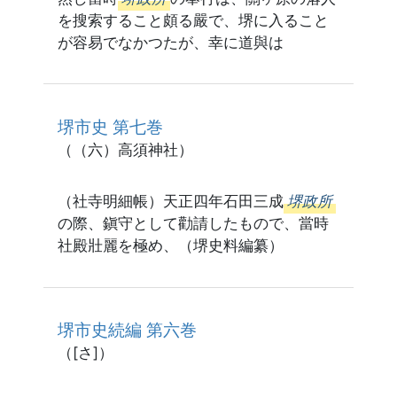
を搜索すること頗る嚴で、堺に入ること
が容易でなかつたが、幸に道與は
堺市史 第七巻
（（六）高須神社）
（社寺明細帳）天正四年石田三成
堺政所
の際、鎭守として勸請したもので、當時
社殿壯麗を極め、（堺史料編纂）
堺市史続編 第六巻
（[さ]）