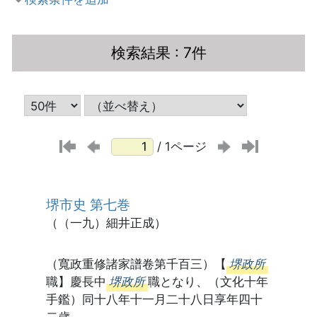
検索結果
: 7件
/ 1ページ
堺市史 第七巻
（（一九）細井正成）
（寬政重修諸家譜卷第千百三）【
堺政所
職】慶長中
堺政所
職となり、（文化十年
手鑑）同十八年十一月二十八日享年四十