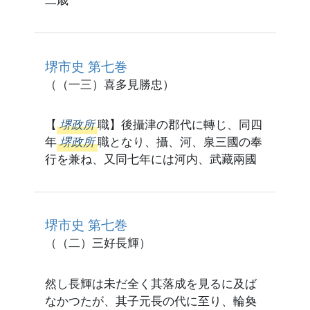
二歳
堺市史 第七巻
（（一三）喜多見勝忠）
【
堺政所
職】後攝津の郡代に轉じ、同四
年
堺政所
職となり、攝、河、泉三國の奉
行を兼ね、又同七年には河内、武藏兩國
堺市史 第七巻
（（二）三好長輝）
然し長輝は未だ全く其落成を見るに及ば
なかつたが、其子元長の代に至り、輪奐