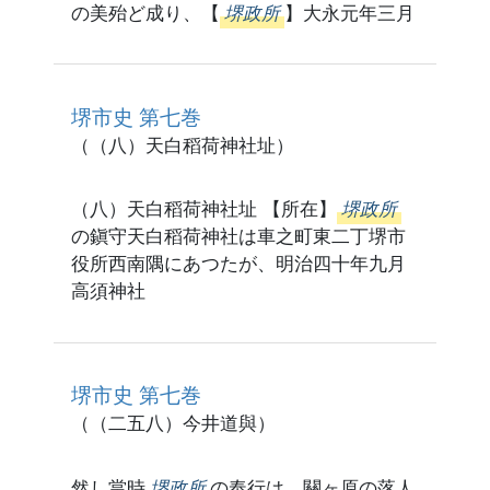
の美殆ど成り、【
堺政所
】大永元年三月
堺市史 第七巻
（（八）天白稻荷神社址）
（八）天白稻荷神社址 【所在】
堺政所
の鎭守天白稻荷神社は車之町東二丁堺市
役所西南隅にあつたが、明治四十年九月
高須神社
堺市史 第七巻
（（二五八）今井道與）
然し當時
堺政所
の奉行は、關ヶ原の落人