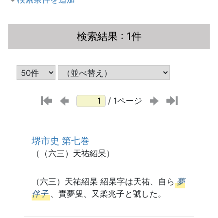
検索結果
: 1件
/ 1ページ
堺市史 第七巻
（（六三）天祐紹杲）
（六三）天祐紹杲 紹杲字は天祐、自ら
夢
伴子
、實夢叟、又柔兆子と號した。