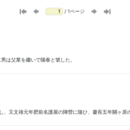
/ 1ページ
二男は父業を繼いで陽春と號した。
し、又文祿元年肥前名護屋の陣營に隨ひ、慶長五年關ヶ原