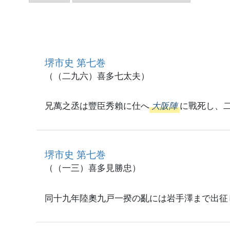
堺市史 第七巻
（（二九六）喜多七太夫）
兄萬之丞は豐臣秀賴に仕へ
大阪陣
に戰死し、
堺市史 第七巻
（（一三）喜多見勝忠）
同十九年陸奧九戸一揆の亂には岩手澤まで出征