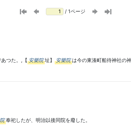
/ 1ページ
あつた。,【
安樂院
址】
安樂院
は今の東湊町船待神社の
院
奉祀したが、明治以後同院を廢した。