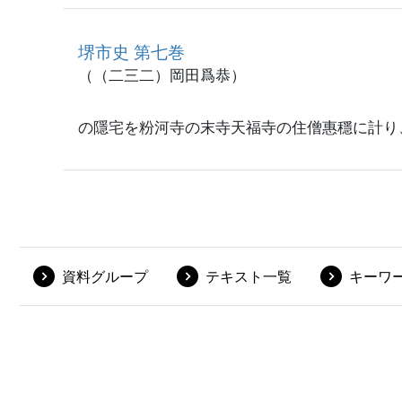
堺市史 第七巻
（（二三二）岡田爲恭）
の隱宅を粉河寺の末寺天福寺の住僧惠穩に計り
資料グループ
テキスト一覧
キーワ