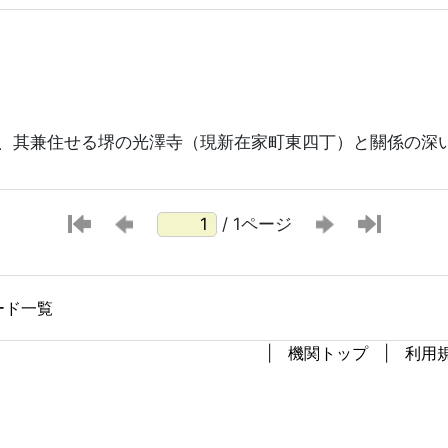
、其兼住せる堺の光澤寺（現新在家町東四丁）と關係の深
/ 1ページ
ード一覧
機関トップ
利用