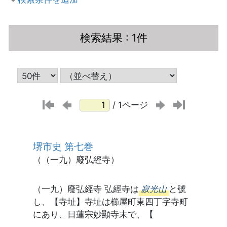
検索結果
: 1件
/ 1ページ
堺市史 第七巻
（（一九）廢弘經寺）
（一九）廢弘經寺 弘經寺は
寂光山
と號
し、【寺址】寺址は櫛屋町東四丁字寺町
にあり、日蓮宗妙顯寺末で、【