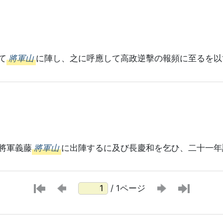
て
將軍山
に陣し、之に呼應して高政逆擊の報頻に至るを以
將軍義藤
將軍山
に出陣するに及び長慶和を乞ひ、二十一年
/ 1ページ