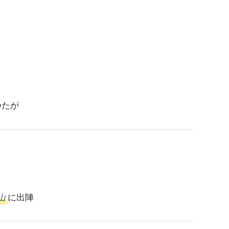
つたが
山
に出陣