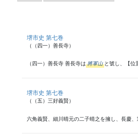
堺市史 第七巻
（（四一）善長寺）
（四一）善長寺 善長寺は
將軍山
と號し、【位
堺市史 第七巻
（（五）三好義賢）
六角義賢、細川晴元の二子晴之を擁し、長慶、