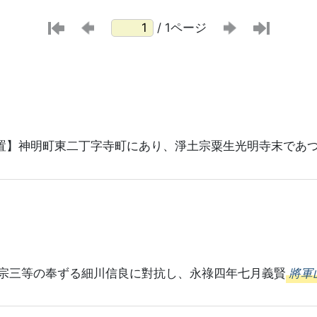
/ 1ページ
置】神明町東二丁字寺町にあり、淨土宗粟生光明寺末であ
宗三等の奉ずる細川信良に對抗し、永祿四年七月義賢
將軍