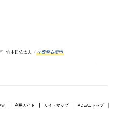
衞）竹本日佐太夫（
小西新右衞門
規定
利用ガイド
サイトマップ
ADEACトップ