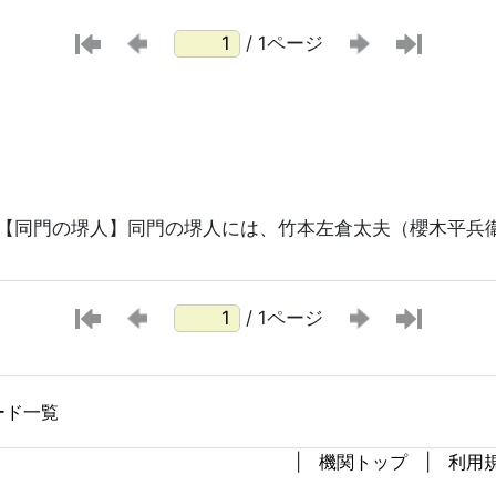
/ 1ページ
【同門の堺人】同門の堺人には、竹本左倉太夫（櫻木平兵
/ 1ページ
ード一覧
機関トップ
利用