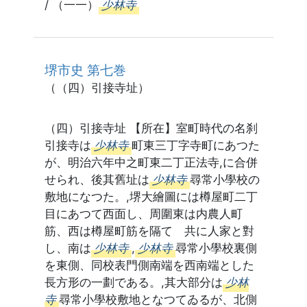
/ （一一）
少林寺
堺市史 第七巻
（（四）引接寺址）
（四）引接寺址 【所在】室町時代の名刹
引接寺は
少林寺
町東三丁字寺町にあつた
が、明治六年中之町東二丁正法寺,に合併
せられ、後其舊址は
少林寺
尋常小學校の
敷地になつた。,堺大繪圖には樽屋町二丁
目にあつて西面し、周圍東は内農人町
筋、西は樽屋町筋を隔てゝ共に人家と對
し、南は
少林寺
,
少林寺
尋常小學校裏側
を東側、同校表門側南端を西南端とした
長方形の一劃である。,其大部分は
少林
寺
尋常小學校敷地となつてゐるが、北側