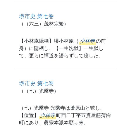
堺市史 第七巻
（（六三）茂林宗繁）
【小林庵隱栖】堺小林庵（
少林寺
の前
身）に隱栖し、【一生沈默】一生默し
て、更らに禪道を語らずして歿した。
堺市史 第七巻
（（七）光乘寺）
（七）光乘寺 光乘寺は蘆原山と號し、
【位置】
少林寺
町西二丁字五貫屋筋蒲鉾
町にあり、眞宗本派本願寺末、