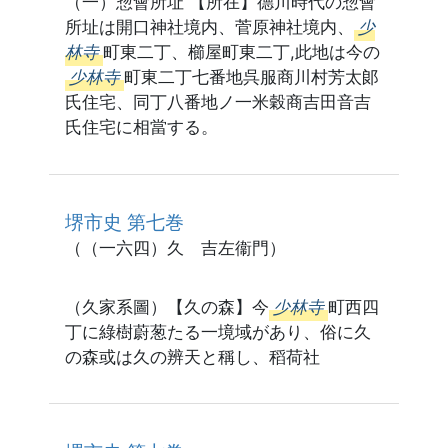
（一）惣會所址 【所在】德川時代の惣會
所址は開口神社境内、菅原神社境内、
少
林寺
町東二丁、櫛屋町東二丁,此地は今の
少林寺
町東二丁七番地呉服商川村芳太郞
氏住宅、同丁八番地ノ一米穀商吉田音吉
氏住宅に相當する。
堺市史 第七巻
（（一六四）久 吉左衞門）
（久家系圖）【久の森】今
少林寺
町西四
丁に綠樹蔚葱たる一境域があり、俗に久
の森或は久の辨天と稱し、稻荷社