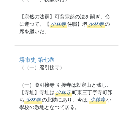
【宗然の法嗣】可翁宗然の法を嗣ぎ、命
に遵つて、【
少林寺
住職】堺
少林寺
の
席を繼いだ。
堺市史 第七巻
（（一）廢引接寺）
（一）廢引接寺 引接寺は勅定山と號し、
【寺址】寺址は
少林寺
町東三丁字寺町卽
ち
少林寺
の北隣にあり、今は,
少林寺
小
學校の敷地となつて居る。