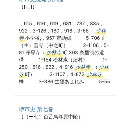
（[し]）
，615，616，619，631，787，835，
922，3-126，180，918，3-66
少林
寺
小学校,，957 定助郷 5-706 正
（生）善寺（中之町） 2-1106，5-
81 浄専寺（
少林寺
町,303 条里制の遺
構 1-154 松林庵（畑村） 1-
250，816，822，4-916
少林寺
,（
少林
寺
町） 2-1107，4-872
少林寺
橋 3-386 生類あはれみ 5-55
堺市史 第七巻
（（一七）百舌鳥耳原中陵）