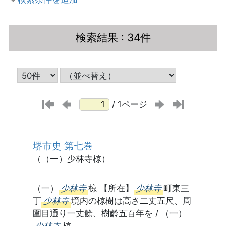
検索結果
: 34件
/ 1ページ
堺市史 第七巻
（（一）少林寺椋）
（一）
少林寺
椋 【所在】
少林寺
町東三
丁
少林寺
境内の椋樹は高さ二丈五尺、周
圍目通り一丈餘、樹齡五百年を / （一）