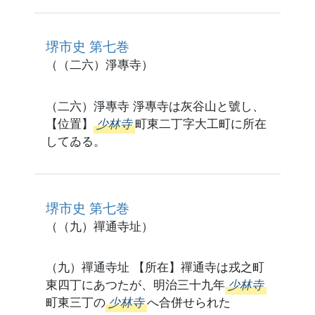
堺市史 第七巻
（（二六）淨專寺）
（二六）淨專寺 淨專寺は灰谷山と號し、
【位置】
少林寺
町東二丁字大工町に所在
してゐる。
堺市史 第七巻
（（九）禪通寺址）
（九）禪通寺址 【所在】禪通寺は戎之町
東四丁にあつたが、明治三十九年
少林寺
町東三丁の
少林寺
へ合併せられた