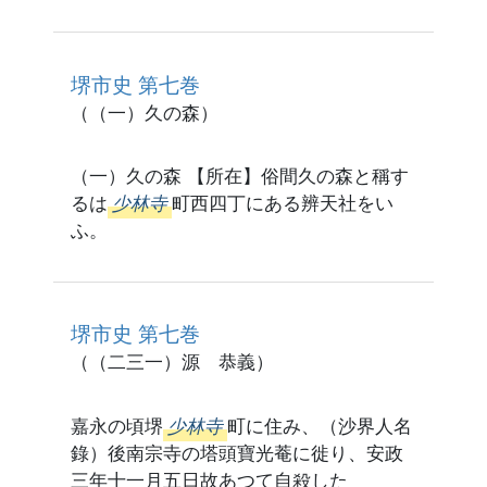
堺市史 第七巻
（（一）久の森）
（一）久の森 【所在】俗間久の森と稱す
るは
少林寺
町西四丁にある辨天社をい
ふ。
堺市史 第七巻
（（二三一）源 恭義）
嘉永の頃堺
少林寺
町に住み、（沙界人名
錄）後南宗寺の塔頭寶光菴に徙り、安政
三年十一月五日故あつて自殺した