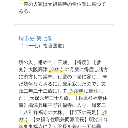
一帶の人家は元祿當時の舊位置に當つて
ゐる。
堺市史 第七巻
（（一七）指吸匡道）
堺の人、甫めて十三歳、【得度】【參
究】大阪高津
少林寺
の月叟に得度し諸方
に游方して棠林、行應の二老に參じ,、未
だ幾何ならざるに月叟示寂したので、文
政二年二十二歳にして
少林寺
に歸住し
た。,天保六年三十八歳、【兵庫祥福寺住
職】攝津兵庫平野祥福寺に入り、爾來二
十八年祥福寺の大株、【門下の高足】
少
林寺
,【東福寺住職兼同派管長】明治十年
洛東東福寺に入り管長を兼ね十五年辭