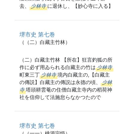
去、
少林寺
に退休し、【妙心寺に入る】
堺市史 第七巻
（（二）白藏主竹林）
（二）白藏主竹林 【所在】狂言釣狐の所
作に必ず用ゐられる白藏主の竹は
少林寺
町東三丁
少林寺
境内白藏主の,【白藏主
の傳説】白藏主の傳説は永德の頃、
少林
寺
塔頭耕雲菴の住僧白藏主寺内の稻荷神
社を信仰して法施怠らなかつたので
堺市史 第七巻
（（一一）桃源宗悟）