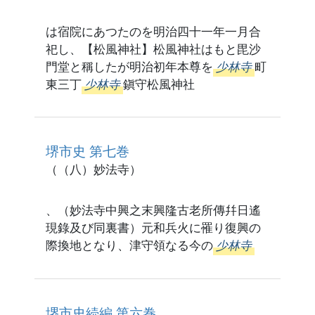
は宿院にあつたのを明治四十一年一月合
祀し、【松風神社】松風神社はもと毘沙
門堂と稱したが明治初年本尊を
少林寺
町
東三丁
少林寺
鎭守松風神社
堺市史 第七巻
（（八）妙法寺）
、（妙法寺中興之末興隆古老所傳幷日遙
現錄及び同裏書）元和兵火に罹り復興の
際換地となり、津守領なる今の
少林寺
堺市史続編 第六巻