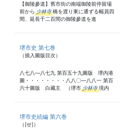
【御陵參道】舊市街の南端御陵前停留場
前から
少林寺
橋を渡り東に通ずる幅員四
間、延長千二百間の御陵參道を進
堺市史 第七巻
（插入圖版目次）
八七八―八七九 第百五十九圖版 堺内港
圖・・・・・・・・八八〇―八八一 第百
六十圖版 白藏主 （堺市
少林寺
境内
堺市史続編 第六巻
（[せ]）