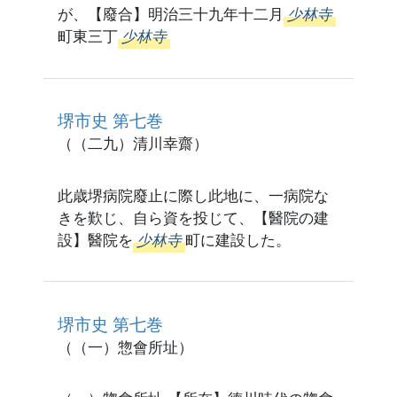
が、【廢合】明治三十九年十二月
少林寺
町東三丁
少林寺
堺市史 第七巻
（（二九）清川幸齋）
此歳堺病院廢止に際し此地に、一病院な
きを歎じ、自ら資を投じて、【醫院の建
設】醫院を
少林寺
町に建設した。
堺市史 第七巻
（（一）惣會所址）