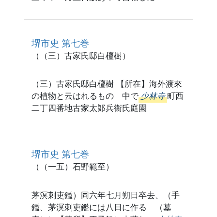
堺市史 第七巻
（（三）古家氏邸白檀樹）
（三）古家氏邸白檀樹 【所在】海外渡來
の植物と云はれるものゝ中で
少林寺
町西
二丁四番地古家太郞兵衞氏庭園
堺市史 第七巻
（（一五）石野範至）
茅溟刺吏鑑）同六年七月朔日卒去、（手
鑑、茅溟刺吏鑑には八日に作る （墓