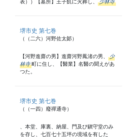
表））【墓所】王子飢に火葬し、
少林寺
堺市史 第七巻
（（二六）河野佐太郞）
【河野進齋の男】進齋河野鳳渚の男、
少
林寺
町に住し、【醫業】名醫の聞えがあ
つた。
堺市史 第七巻
（（一四）廢禪通寺）
、本堂、庫裏、納屋、門及び鎭守堂のみ
を存し、七百七十五坪の境域を有した