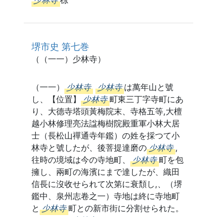
少林寺
椋
堺市史 第七巻
（（一一）少林寺）
（一一）
少林寺
少林寺
は萬年山と號
し、【位置】
少林寺
町東三丁字寺町にあ
り、大德寺塔頭黃梅院末、寺格五等,大檀
越小林修理亮法諡梅樹院殿重軍小林大居
士（長松山禪通寺年鑑）の姓を採つて小
林寺と號したが、後菩提達磨の
少林寺
,
往時の境域は今の寺地町、
少林寺
町を包
擁し、兩町の海濱にまで達したが、織田
信長に沒收せられて次第に衰頽し,、（堺
鑑中、泉州志卷之一）寺地は終に寺地町
と
少林寺
町との新市街に分割せられた。