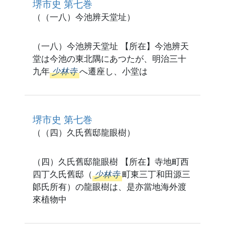
堺市史 第七巻
（（一八）今池辨天堂址）
（一八）今池辨天堂址 【所在】今池辨天
堂は今池の東北隅にあつたが、明治三十
九年
少林寺
へ遷座し、小堂は
堺市史 第七巻
（（四）久氏舊邸龍眼樹）
（四）久氏舊邸龍眼樹 【所在】寺地町西
四丁久氏舊邸（
少林寺
町東三丁和田源三
郞氏所有）の龍眼樹は、是亦當地海外渡
來植物中