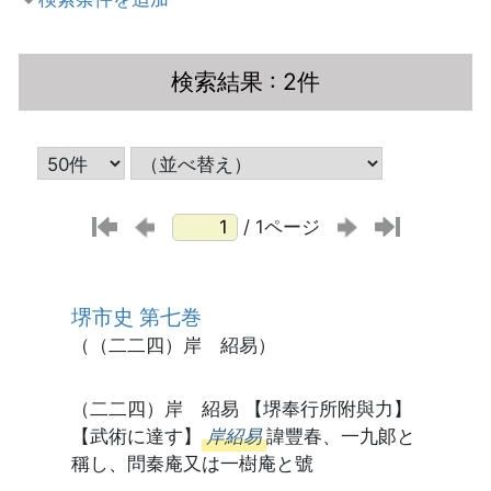
検索結果
: 2件
/ 1ページ
堺市史 第七巻
（（二二四）岸 紹易）
（二二四）岸 紹易 【堺奉行所附與力】
【武術に達す】
岸紹易
諱豐春、一九郞と
稱し、問秦庵又は一樹庵と號