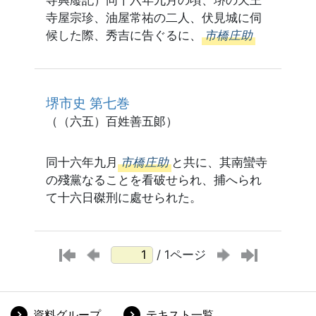
寺興廢記）同十六年九月の頃、堺の天王
寺屋宗珍、油屋常祐の二人、伏見城に伺
候した際、秀吉に告ぐるに、
市橋庄助
堺市史 第七巻
（（六五）百姓善五郞）
同十六年九月
市橋庄助
と共に、其南蠻寺
の殘黨なることを看破せられ、捕へられ
て十六日磔刑に處せられた。
/ 1ページ
資料グループ
テキスト一覧