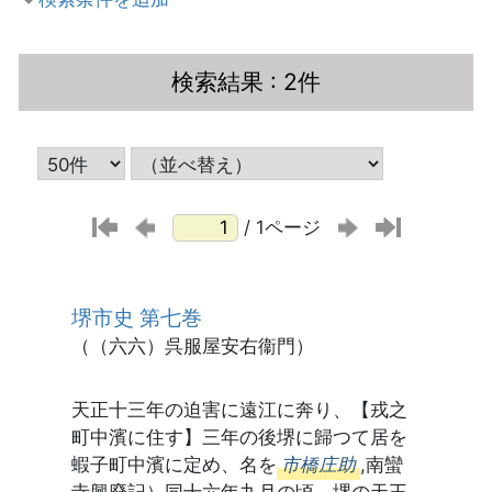
検索結果
: 2件
/ 1ページ
堺市史 第七巻
（（六六）呉服屋安右衞門）
天正十三年の迫害に遠江に奔り、【戎之
町中濱に住す】三年の後堺に歸つて居を
蝦子町中濱に定め、名を
市橋庄助
,南蠻