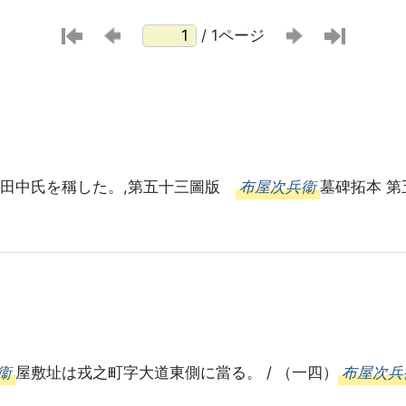
/ 1ページ
、田中氏を稱した。,第五十三圖版
布屋次兵衞
墓碑拓本 
衞
屋敷址は戎之町字大道東側に當る。 / （一四）
布屋次兵