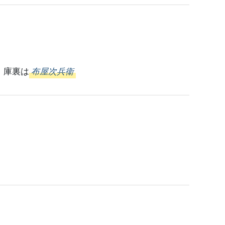
、庫裏は
布屋次兵衞