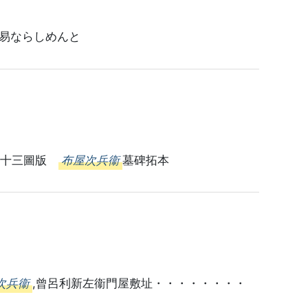
易ならしめんと
第五十三圖版
布屋次兵衞
墓碑拓本
次兵衞
,曾呂利新左衞門屋敷址・・・・・・・・