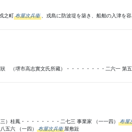
戎之町
布屋次兵衞
、戎島に防波堤を築き、船舶の入津を容
書狀 （堺市高志實文氏所藏）・・・・・・・・二六一 
三）桂鳳・・・・・・・・二七三 事業家 （一一四）
布屋
八五六 （一四）
布屋次兵衞
屋敷趾