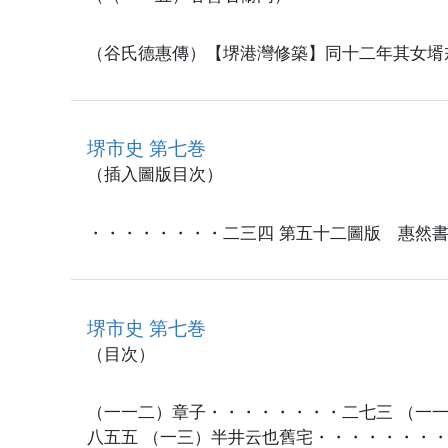
（谷氏德惠傳）【堺港灣修築】同十二年其女壻
堺市史 第七巻
（插入圖版目次）
・・・・・・・・二三四 第五十二圖版 惠然
堺市史 第七巻
（目次）
（一一二）章子・・・・・・・・二七三 （一一
八五五 （一三）半井云也舊宅・・・・・・・・