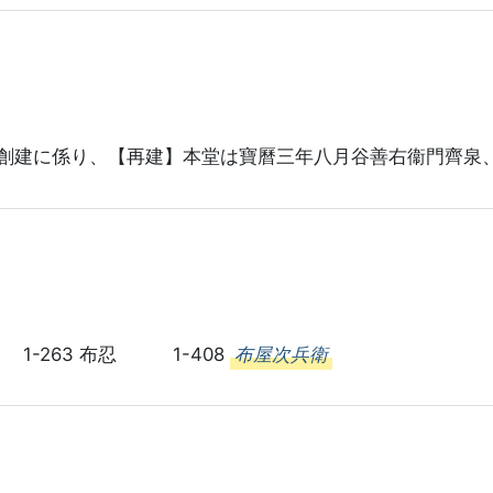
創建に係り、【再建】本堂は寶曆三年八月谷善右衞門齊泉
 1-263 布忍 1-408
布屋次兵衛