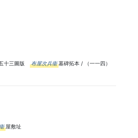
第五十三圖版
布屋次兵衞
墓碑拓本 / （一一四）
衞
屋敷址