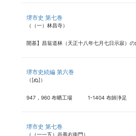
堺市史 第七巻
（（一）林昌寺）
開基】昌翁道林（天正十八年七月七日示寂）の
堺市史続編 第六巻
（[ぬ]）
947，960 布晒工場 1-1404 布師浄足
堺市史 第七巻
（（一一五）谷善右衞門）