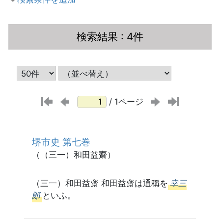
検索結果
: 4件
/ 1ページ
堺市史 第七巻
（（三一）和田益齋）
（三一）和田益齋 和田益齋は通稱を
幸三
郞
といふ。