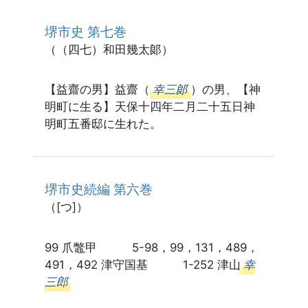
堺市史 第七巻
（（四七）和田幾太郞）
【益齋の男】益齋（
幸三郞
）の男、【神
明町に生る】天保十四年二月二十五日神
明町五番邸に生れた。
堺市史続編 第六巻
（[つ]）
99 爪鼈甲 5-98，99，131，489，
491，492 津守国基 1-252 津山
幸
三郎