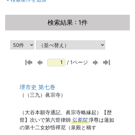
検索結果
: 1件
/ 1ページ
堺市史 第七巻
（（三九）眞宗寺）
（大谷本願寺通記、眞宗寺略緣起）【歴
世】次いで第六世律師
弘誓院
淨尊は蓮如
の第十二女妙悟禪尼（泉殿と稱す