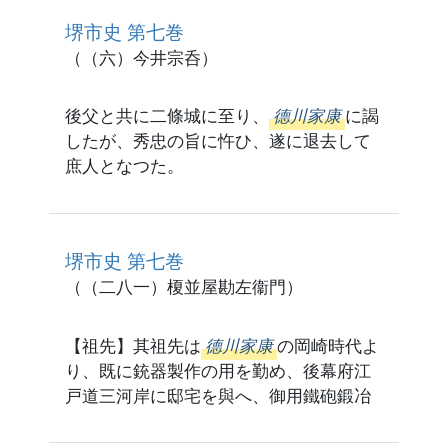
堺市史 第七巻
（（六）今井宗呑）
後父と共に二條城に至り、
德川家康
に謁
したが、秀忠の旨に忤ひ、遂に退去して
庶人となつた。
堺市史 第七巻
（（二八一）榎並屋勘左衞門）
【祖先】其祖先は
德川家康
の岡崎時代よ
り、既に銃器製作の用を勤め、後幕府江
戸道三河岸に邸宅を與へ、御用鐵砲鍛冶