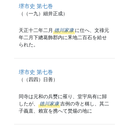
堺市史 第七巻
（（一九）細井正成）
天正十二年二月
德川家康
に仕へ、文祿元
年二月下總葛飾郡内に釆地二百石を給せ
られた。
堺市史 第七巻
（（四四）日善）
同寺は元和の兵燹に罹り、堂宇烏有に歸
したが、
德川家康
吉例の寺と稱し、其二
子義直、賴宣を携へて焚煬の地に