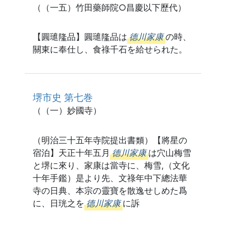
（（一五）竹田藥師院○昌慶以下歷代）
【圓璡隆品】圓璡隆品は
德川家康
の時、
關東に奉仕し、食祿千石を給せられた。
堺市史 第七巻
（（一）妙國寺）
（明治三十五年寺院提出書類）【將星の
宿泊】天正十年五月
德川家康
は穴山梅雪
と堺に來り、家康は當寺に、梅雪,（文化
十年手鑑）是より先、文祿年中下總法華
寺の日典、本宗の靈寶を散逸せしめた爲
に、日珖之を
德川家康
に訴