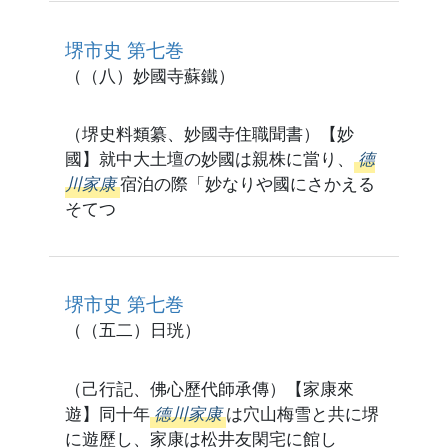
堺市史 第七巻
（（八）妙國寺蘇鐵）
（堺史料類纂、妙國寺住職聞書）【妙
國】就中大土壇の妙國は親株に當り、
德
川家康
宿泊の際「妙なりや國にさかえる
そてつ
堺市史 第七巻
（（五二）日珖）
（己行記、佛心歷代師承傳）【家康來
遊】同十年
德川家康
は穴山梅雪と共に堺
に遊歷し、家康は松井友閑宅に館し