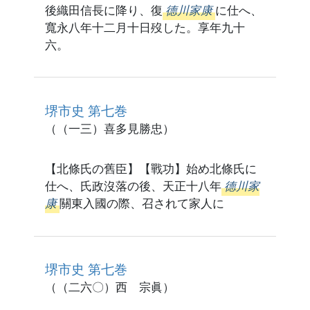
後織田信長に降り、復
德川家康
に仕へ、
寬永八年十二月十日歿した。享年九十
六。
堺市史 第七巻
（（一三）喜多見勝忠）
【北條氏の舊臣】【戰功】始め北條氏に
仕へ、氏政沒落の後、天正十八年
德川家
康
關東入國の際、召されて家人に
堺市史 第七巻
（（二六〇）西 宗眞）