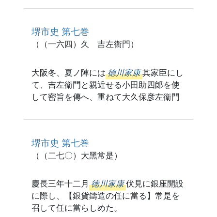
堺市史 第七巻
（（一六四）久 吉左衞門）
大阪冬、夏ノ陣には
德川家康
其家臣にし
て、吉左衞門と親近せる小田助四郞を使
して密旨を傳へ、重ねて大久保彦左衞門
堺市史 第七巻
（（二七〇）大黑常是）
慶長三年十二月
德川家康
伏見に銀座開設
に際し、【銀貨鑄造の任に當る】常是を
召して任に當らしめた。