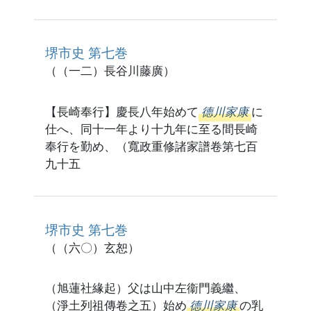
堺市史 第七巻
（（一二）長谷川藤廣）
【長崎奉行】慶長八年始めて
德川家康
に
仕へ、同十一年より十九年に至る間長崎
奉行を勤め、（寬政重修諸家譜卷第七百
九十五
堺市史 第七巻
（（六〇）玄恕）
（旭蓮社緣起）父は山中左衞門義繼、
（淨土列祖傳卷之五）始め
德川家康
の乳