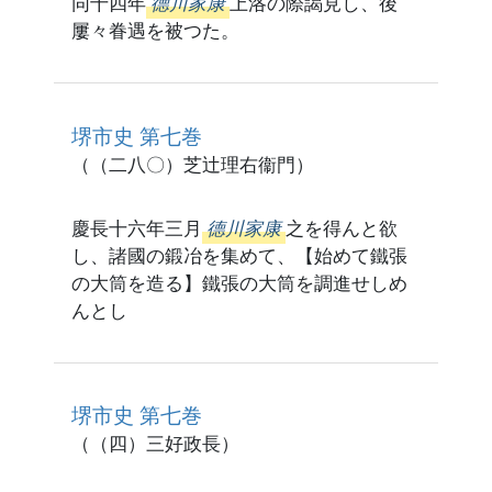
同十四年
德川家康
上洛の際謁見し、後
屢々眷遇を被つた。
堺市史 第七巻
（（二八〇）芝辻理右衞門）
慶長十六年三月
德川家康
之を得んと欲
し、諸國の鍛冶を集めて、【始めて鐵張
の大筒を造る】鐵張の大筒を調進せしめ
んとし
堺市史 第七巻
（（四）三好政長）