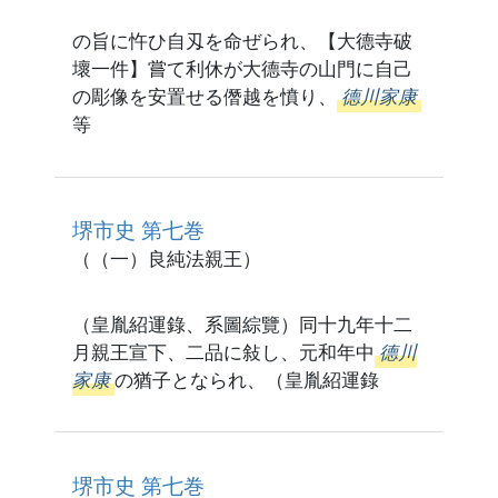
の旨に忤ひ自刄を命ぜられ、【大德寺破
壞一件】嘗て利休が大德寺の山門に自己
の彫像を安置せる僭越を憤り、
德川家康
等
堺市史 第七巻
（（一）良純法親王）
（皇胤紹運錄、系圖綜覽）同十九年十二
月親王宣下、二品に敍し、元和年中
德川
家康
の猶子となられ、（皇胤紹運錄
堺市史 第七巻