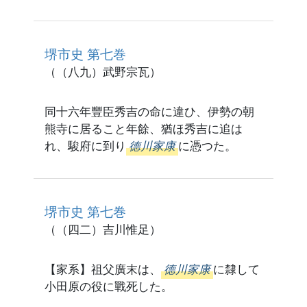
堺市史 第七巻
（（八九）武野宗瓦）
同十六年豐臣秀吉の命に違ひ、伊勢の朝
熊寺に居ること年餘、猶ほ秀吉に追は
れ、駿府に到り
德川家康
に憑つた。
堺市史 第七巻
（（四二）吉川惟足）
【家系】祖父廣末は、
德川家康
に隸して
小田原の役に戰死した。