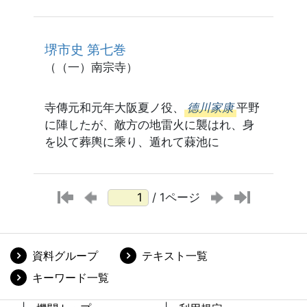
堺市史 第七巻
（（一）南宗寺）
寺傳元和元年大阪夏ノ役、
德川家康
平野
に陣したが、敵方の地雷火に襲はれ、身
を以て葬輿に乘り、遁れて蕀池に
/ 1ページ
資料グループ
テキスト一覧
キーワード一覧