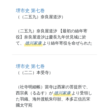
堺市史 第七巻
（（二五九）奈良屋道汐）
（二五九）奈良屋道汐 【最初の絲年寄
役】奈良屋道汐は慶長九年伏見城に於
て、
德川家康
より絲年寄役を命ぜられた
堺市史 第七巻
（（二二）本受寺）
（社寺明細帳）當寺は西家の菩提所で、
西宗眞（るゐす）が
德川家康
より受領し
た羽織、海外渡航朱印狀、本多正信呂宋
國太守宛