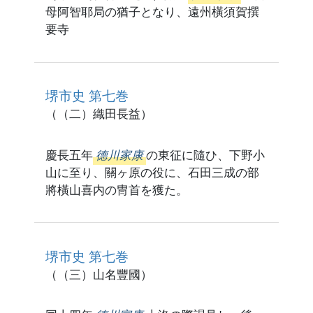
母阿智耶局の猶子となり、遠州橫須賀撰
要寺
堺市史 第七巻
（（二）織田長益）
慶長五年
德川家康
の東征に隨ひ、下野小
山に至り、關ヶ原の役に、石田三成の部
將橫山喜内の冑首を獲た。
堺市史 第七巻
（（三）山名豐國）