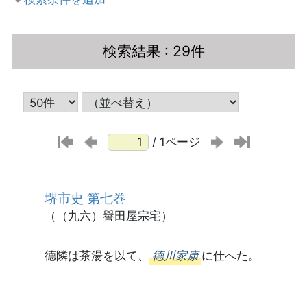
検索結果
: 29件
/ 1ページ
堺市史 第七巻
（（九六）譽田屋宗宅）
德隣は茶湯を以て、
德川家康
に仕へた。