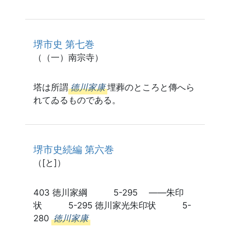
堺市史 第七巻
（（一）南宗寺）
塔は所謂
德川家康
埋葬のところと傳へら
れてゐるものである。
堺市史続編 第六巻
（[と]）
403 徳川家綱 5-295 ――朱印
状 5-295 徳川家光朱印状 5-
280
徳川家康