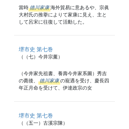
當時
德川家康
海外貿易に意あるや、宗眞
大村氏の推擧によりて家康に見え、主と
して呂宋に往復して活動した。
堺市史 第七巻
（（七）今井宗薰）
（今井家先祖書、養壽今井家系圖）秀吉
の薨後、
德川家康
の寵遇を受け、慶長四
年正月命を受けて、伊達政宗の女
堺市史 第七巻
（（五一）古溪宗陳）