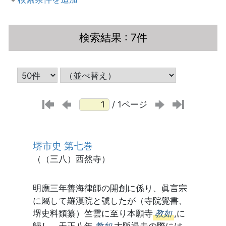
検索結果
: 7件
/ 1ページ
堺市史 第七巻
（（三八）西然寺）
明應三年善海律師の開創に係り、眞言宗
に屬して羅漢院と號したが（寺院覺書、
堺史料類纂）竺雲に至り本願寺
教如
,に