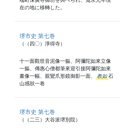
在の地に移轉した。
堺市史 第七巻
（（四〇）淨得寺）
十一面觀世音泥像一軀、阿彌陀如來立像
一軀、傳惠心僧都筆來迎引接阿彌陀如來
畫像一幅、親鸞爪形鏡御影一面、
教如
石
山感狀一卷
堺市史 第七巻
（（二三）大谷派堺別院）