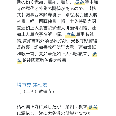
斯の如く覺如、蓮如、顯如、
教如
等本願
寺の歷代と特別の關係があるので、【格
式】諸事西本願寺掛所（別院,契丹國人將
來畫二幅、西藏佛畫一幅、土佐將監光國
畫蓮如上人裏書親鸞聖人御繪傳四幅、蓮
如上人筆六字名號一幅、
教如
筆甲名號一
幅,實如書帖外消息執持鈔、光教寺顯誓編
反故裏、證如書教行信證大意、蓮如懷紙
和歌一首、實如筆蓮如上人和歌數首、
教
如
越後國軍勢催促之教書
堺市史 第七巻
（（二四）教蓮寺）
始め興正寺に屬したが、第四世教乘
教如
に歸依し、遂に大谷派の所屬となつた。