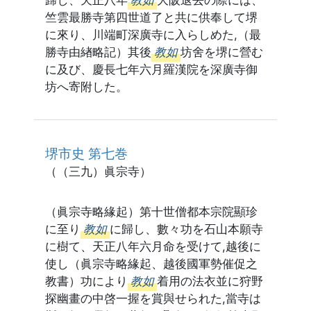
歸し、天正八年
教如
大阪退去の際には、
竺雲最勝寺第四世道了と共に供奉して堺
に來り、川端町深廣寺に入らしめた,（最
勝寺由緖略記）其後
教如
坊舍を堺に營む
に及び、慶長七年六月羅漢院を深廣寺御
坊へ寄附した。
堺市史 第七巻
（（三九）眞宗寺）
（眞宗寺略緣起）第十世僧都本宗院顯珍
に至り
教如
に歸し、數々功を石山本願寺
に樹て、天正八年六月命を受けて,越後に
使し（眞宗寺略緣起、越後國軍勢催促之
教書）功により
教如
着用の法衣並に狩野
探幽畫の中啓一握を賞與せられた,當寺は