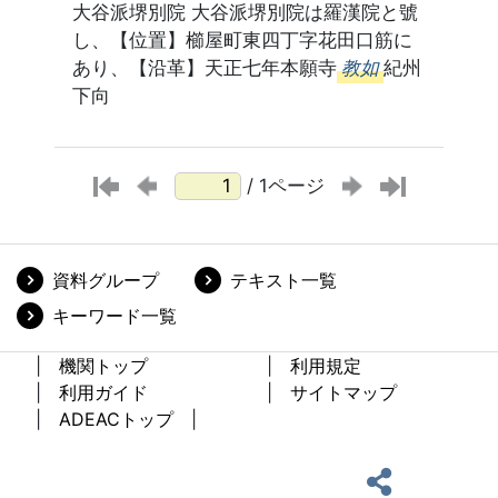
大谷派堺別院 大谷派堺別院は羅漢院と號
し、【位置】櫛屋町東四丁字花田口筋に
あり、【沿革】天正七年本願寺
教如
紀州
下向
/ 1ページ
資料グループ
テキスト一覧
キーワード一覧
機関トップ
利用規定
利用ガイド
サイトマップ
ADEACトップ