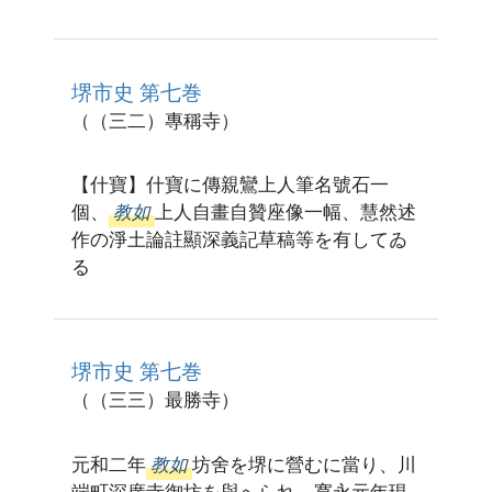
堺市史 第七巻
（（三二）專稱寺）
【什寶】什寶に傳親鸞上人筆名號石一
個、
教如
上人自畫自贊座像一幅、慧然述
作の淨土論註顯深義記草稿等を有してゐ
る
堺市史 第七巻
（（三三）最勝寺）
元和二年
教如
坊舍を堺に營むに當り、川
端町深廣寺御坊を與へられ、寬永元年現