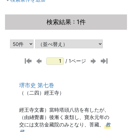
検索結果
: 1件
/ 1ページ
堺市史 第七巻
（（二四）經王寺）
經王寺文書）當時塔頭八坊を有したが、
（由緖覺書）後漸く衰頽し、寶永元年の
交には支坊金藏院のみとなり、菩藏、
教