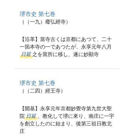
堺市史 第七巻
（（一九）廢弘經寺）
【沿革】當寺古くは京都にあつて、二十
一箇本寺の一であつたが、永享元年八月
日延
之を當所に移し、遂に妙顯寺
堺市史 第七巻
（（二四）經王寺）
【開基】永享元年京都妙覺寺第九世大聖
院
日延
、教化して堺に來り、南庄に一宇
を創立したのに始まり、後第三祖日教北
庄