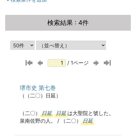
検索結果
: 4件
/ 1ページ
堺市史 第七巻
（（二〇）日延）
（二〇）
日延
日延
は大聖院と號した。
泉南佐野の人。 / （二〇）
日延