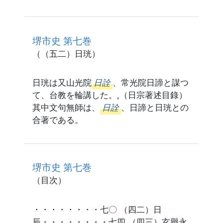
堺市史 第七巻
（（五二）日珖）
日珖は又山光院
日詮
、常光院日諦と謀つ
て、台教を輪講した。,（日宗著述目錄）
其中文句無師は、
日詮
、日諦と日珖との
合著である。
堺市史 第七巻
（目次）
・・・・・・・・七〇 （四二）日
辰・・・・・・・・七四 （四三）玄譽永