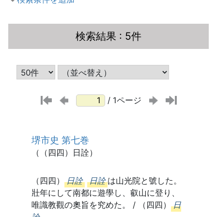
検索結果
: 5件
/ 1ページ
堺市史 第七巻
（（四四）日詮）
（四四）
日詮
日詮
は山光院と號した。
壯年にして南都に遊學し、叡山に登り、
唯識教觀の奧旨を究めた。 / （四四）
日