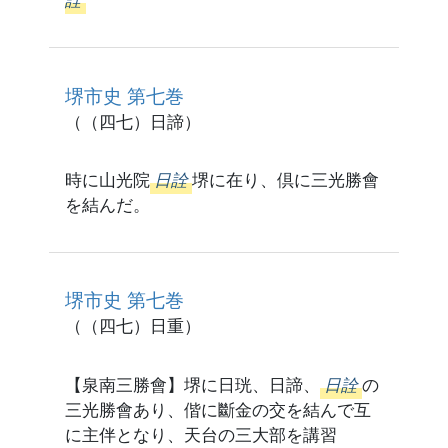
詮
堺市史 第七巻
（（四七）日諦）
時に山光院
日詮
堺に在り、倶に三光勝會
を結んだ。
堺市史 第七巻
（（四七）日重）
【泉南三勝會】堺に日珖、日諦、
日詮
の
三光勝會あり、偕に斷金の交を結んで互
に主伴となり、天台の三大部を講習