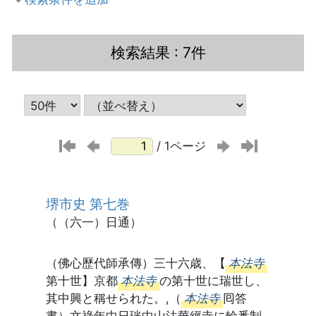
検索結果
: 7件
/ 1ページ
堺市史 第七巻
（（六一）日通）
（佛心歷代師承傳）三十六歳、【
本法寺
第十世】京都
本法寺
の第十世に瑞世し、
其中興と稱せられた。,（
本法寺
囘答