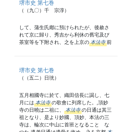
堺市史 第七巻
（（九〇）千 宗淳）
して、蒲生氏鄕に預けられたが、後赦さ
れて京に歸り、秀吉から利休の舊宅及び
茶室等を下附され、之を上京の
本法寺
前
堺市史 第七巻
（（五二）日珖）
五月相國寺に於て、織田信長に謁し、七
月には
本法寺
の歌會に列席した。,頂妙
寺の日曉は二祖に、
本法寺
の日通は其三
祖となり、是より妙國、頂妙、本法の三
寺は、輪次に中山に首班となることゝな
つた,遺弟日通は遺骨を收め、之を京都
本