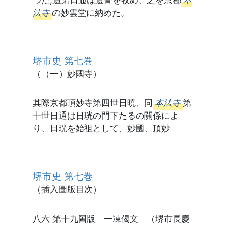
法寺
の妙雲堂に納めた。
堺市史 第七巻
（（一）妙國寺）
其際京都頂妙寺第四世日曉、同
本法寺
第
十世日通は日珖の門下たるの關係によ
り、日珖を始祖として、妙國、頂妙
堺市史 第七巻
（插入圖版目次）
八六 第十九圖版 一凍偈文 （堺市長慶