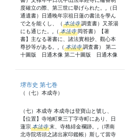
書）文祿年中日珖中山法華經寺に輪番制
度確立の際、第三世に擧げられた。,（日
通遺書）日通晚年宗祖日蓮の書法を學ん
で之を能くし、（
本法寺
調査書）又茶湯
にも通じた。,（
本法寺
囘答書）【著
書】主なる著書に、諸法實相抄、觀心本
尊抄等がある。,（
本法寺
調査書） 第二
十圖版 日通木像 第二十圖版 日通木像
堺市史 第七巻
（（七）本成寺）
（七）本成寺 本成寺は登寶山と號し、
【位置】寺地町東三丁字寺町にあり、日
蓮宗
本法寺
末、寺格緋金襴跡。,（堺南
北寺院塔頭之諸出家印鑑帳）斯して當寺