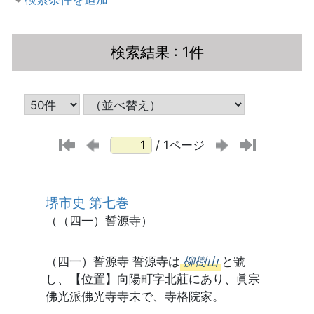
検索結果
: 1件
/ 1ページ
堺市史 第七巻
（（四一）誓源寺）
（四一）誓源寺 誓源寺は
柳樹山
と號
し、【位置】向陽町字北莊にあり、眞宗
佛光派佛光寺寺末で、寺格院家。