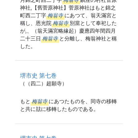
神社,【舊菅原神社】菅原神社はもと錦之
町西二丁字
梅翁寺
にあつて、翁天滿宮と
稱し、恩光院
梅翁寺
別當として奉祀した
が,、（翁天滿宮略緣起）慶應四年閏四月
二十三日
梅翁寺
と分離し、梅翁神社と稱
した。
堺市史 第七巻
（（四二）超願寺）
もと
梅翁寺
にあつたものを、同寺の移轉
と共に玆に移轉したものである。