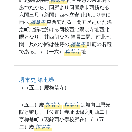
此起點は往時
梅翁寺
祠堂屋敷の東北隅で
あつたから、同所より同屋敷東西筋たる
六間三尺（新間）西へ立寄,此所より更に
西へ
梅翁寺
東西筋たる十間五尺赴いた錦
之町北筋に於ける同校西北隅は寺址西北
隅となり、其西側なる,幅員二間、南北七
間一尺の小路は往時の
梅翁寺
町筋の名殘
である。 / （一六）
梅翁寺
址
堺市史 第七巻
（（五二）廢梅翁寺）
（五二）廢
梅翁寺
梅翁寺
は旭向山恩光
院と號し、【位置】寺址は錦之町西二丁
字梅翁町（現錦西小學校所在） / （五
二）廢
梅翁寺