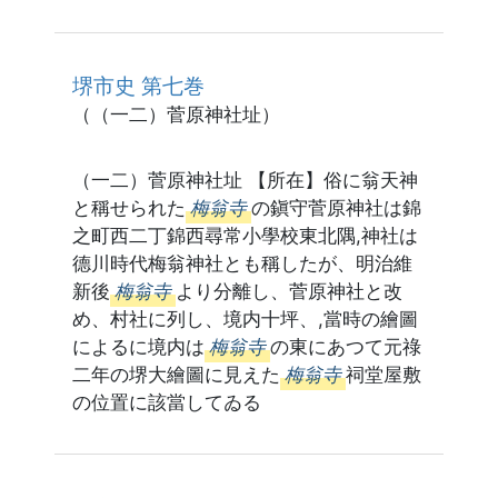
堺市史 第七巻
（（一二）菅原神社址）
（一二）菅原神社址 【所在】俗に翁天神
と稱せられた
梅翁寺
の鎭守菅原神社は錦
之町西二丁錦西尋常小學校東北隅,神社は
德川時代梅翁神社とも稱したが、明治維
新後
梅翁寺
より分離し、菅原神社と改
め、村社に列し、境内十坪、,當時の繪圖
によるに境内は
梅翁寺
の東にあつて元祿
二年の堺大繪圖に見えた
梅翁寺
祠堂屋敷
の位置に該當してゐる