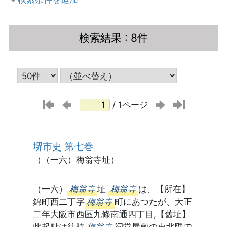
検索結果
: 8件
/ 1ページ
堺市史 第七巻
（（一六）梅翁寺址）
（一六）
梅翁寺
址
梅翁寺
は、【所在】
錦町西二丁字
梅翁寺
町にあつたが、大正
二年大阪市西區九條南通四丁目,【舊址】