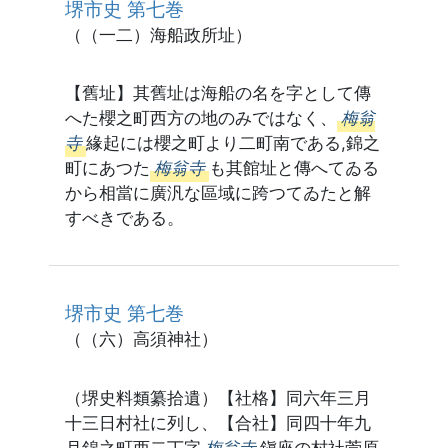
堺市史 第七巻
（（一二）海船政所址）
【舊址】其舊址は海船の名を字として傳
へた櫻之町西方の地のみではなく、
梅翁
寺
緣起には櫻之町より二町南である,錦之
町にあつた
梅翁寺
も其館址と傳へてゐる
から相當に廣汎な區域に跨つてゐたと解
すべきである。
堺市史 第七巻
（（六）高須神社）
（堺史料類纂拾遺）【社格】同六年三月
十三日村社に列し、【合社】同四十年九
月錦之町西二丁字
梅翁寺
鎭座の村社菅原