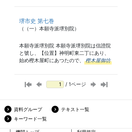
堺市史 第七巻
（（一）本願寺派堺別院）
本願寺派堺別院 本願寺派堺別院は信證院
と號し、【位置】神明町東二丁にあり、
始め樫木屋町にあつたので、
樫木屋御坊
/ 1ページ
資料グループ
テキスト一覧
キーワード一覧
機関トップ
利用規定