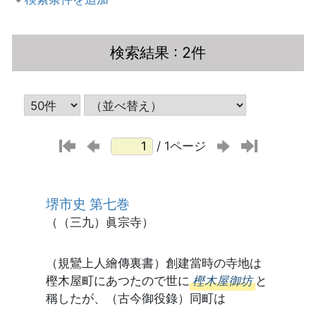
検索結果
: 2件
/ 1ページ
堺市史 第七巻
（（三九）眞宗寺）
（規鸞上人繪傳裏書）創建當時の寺地は
樫木屋町にあつたので世に
樫木屋御坊
と
稱したが、（古今御役錄）同町は