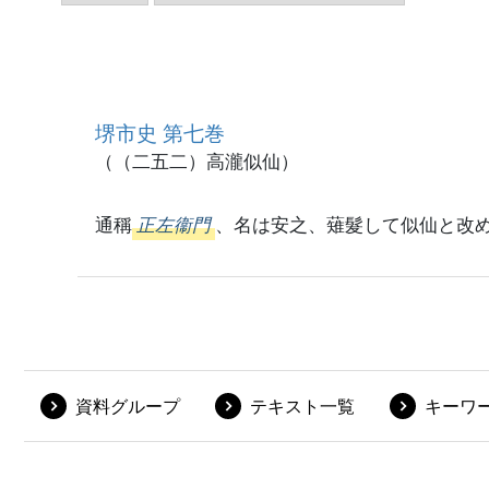
堺市史 第七巻
（（二五二）高瀧似仙）
通稱
正左衞門
、名は安之、薙髮して似仙と改
資料グループ
テキスト一覧
キーワ