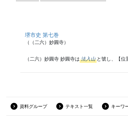
堺市史 第七巻
（（二六）妙圓寺）
（二六）妙圓寺 妙圓寺は
法入山
と號し、【位
資料グループ
テキスト一覧
キーワ