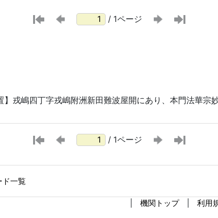
/ 1ページ
置】戎嶋四丁字戎嶋附洲新田難波屋開にあり、本門法華宗
/ 1ページ
ード一覧
機関トップ
利用