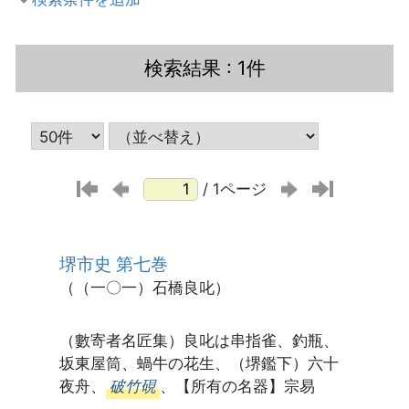
検索結果
: 1件
/ 1ページ
堺市史 第七巻
（（一〇一）石橋良叱）
（數寄者名匠集）良叱は串指雀、釣瓶、
坂東屋筒、蝸牛の花生、（堺鑑下）六十
夜舟、
破竹硯
、【所有の名器】宗易