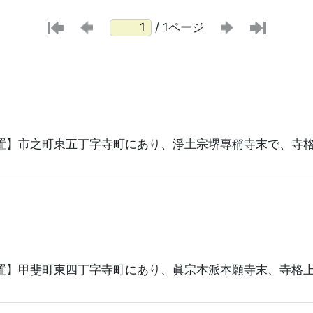
/ 1ページ
置】市之町東五丁字寺町にあり、淨土宗堺專稱寺末で、寺
置】甲斐町東四丁字寺町にあり、眞宗本派本願寺末、寺格