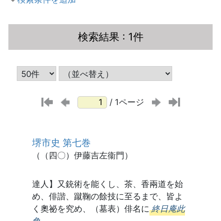
検索結果
: 1件
/ 1ページ
堺市史 第七巻
（（四〇）伊藤吉左衞門）
達人】又銃術を能くし、茶、香兩道を始
め、俳諧、蹴鞠の餘技に至るまで、皆よ
く奧祕を究め、（墓表）俳名に
終日庵此