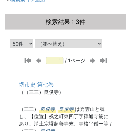
検索結果
: 3件
/ 1ページ
堺市史 第七巻
（（三三）良俊寺）
（三三）
良俊寺
良俊寺
は秀雲山と號
し、【位置】戎之町東四丁字禪通寺筋に
あり、淨土宗堺超善寺末、寺格平僧一等 /