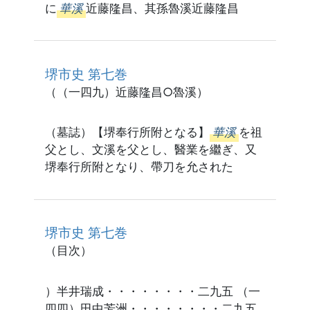
に
華溪
近藤隆昌、其孫魯溪近藤隆昌
堺市史 第七巻
（（一四九）近藤隆昌○魯溪）
（墓誌）【堺奉行所附となる】
華溪
を祖
父とし、文溪を父とし、醫業を繼ぎ、又
堺奉行所附となり、帶刀を允された
堺市史 第七巻
（目次）
）半井瑞成・・・・・・・・二九五 （一
四四）田中芳洲・・・・・・・・二九五