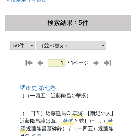
検索結果
: 5件
/ 1ページ
堺市史 第七巻
（（一四五）近藤隆昌○華溪）
（一四五）近藤隆昌○
華溪
【南紀の人】
近藤隆昌諱は章、
華溪
と號した。,（
華
溪
近藤隆昌墓碑錄） / （一四五）近藤隆