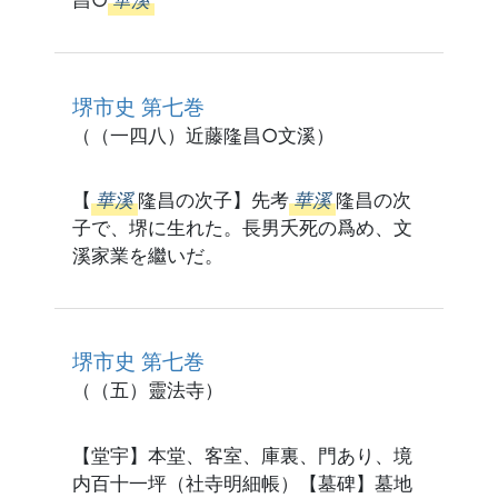
昌○
華溪
堺市史 第七巻
（（一四八）近藤隆昌○文溪）
【
華溪
隆昌の次子】先考
華溪
隆昌の次
子で、堺に生れた。長男夭死の爲め、文
溪家業を繼いだ。
堺市史 第七巻
（（五）靈法寺）
【堂宇】本堂、客室、庫裏、門あり、境
内百十一坪（社寺明細帳）【墓碑】墓地