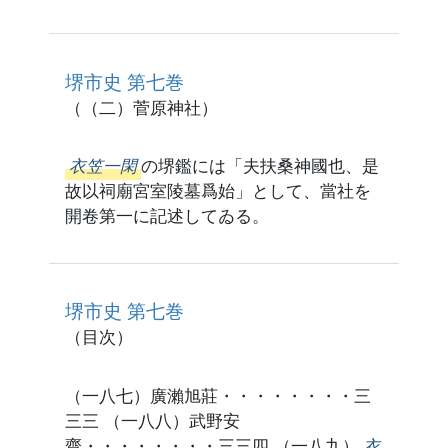
堺市史 第七巻
（（二）菅原神社）
衣笠一閑
の堺鑑には「夫扶桑神國也、是
故以祠廟宮室陵墓爲始」として、當社を
開卷第一に記述してゐる。
堺市史 第七巻
（目次）
（一八七）廣瀨旭莊・・・・・・・・三
三三 （一八八）武野安
齋・・・・・・・・三三四 （一八九）
衣