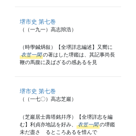
堺市史 第七巻
（（一九一）高志羪浩）
（時學鍼焫敍）【全堺詳志編述】又嚮に
衣笠一閑
の著はした堺鑑は、其記事尚長
鞭の馬腹に及ばざるの感あるを見
堺市史 第七巻
（（一七〇）高志芝巖）
（芝巖居士壽塔銘幷序）【全堺詳志を編
む】利貞亦地誌を好み、
衣笠一閑
の堺鑑
未だ盡さゞるところあるを惜んで