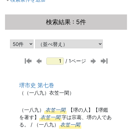
検索結果
: 5件
/ 1ページ
堺市史 第七巻
（（一八九）衣笠一閑）
（一八九）
衣笠一閑
【堺の人】【堺鑑
を著す】
衣笠一閑
字は宗葛、堺の人であ
る。 / （一八九）
衣笠一閑