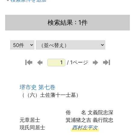
検索結果
: 1件
/ 1ページ
堺市史 第七巻
（（六）土佐藩十一士墓）
俗 名 文義院忠深
元章居士 箕浦猪之吉 義行院忠
現氏同居士
西村左平次