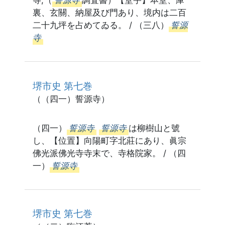
等,（
誓源寺
調査書）【堂宇】本堂、庫
裏、玄關、納屋及び門あり、境内は二百
二十九坪を占めてゐる。 / （三八）
誓源
寺
堺市史 第七巻
（（四一）誓源寺）
（四一）
誓源寺
誓源寺
は柳樹山と號
し、【位置】向陽町字北莊にあり、眞宗
佛光派佛光寺寺末で、寺格院家。 / （四
一）
誓源寺
堺市史 第七巻