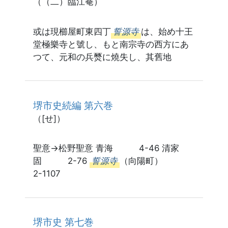
（（二）臨江菴）
或は現櫛屋町東四丁
誓源寺
は、始め十王
堂極樂寺と號し、もと南宗寺の西方にあ
つて、元和の兵燹に燒失し、其舊地
堺市史続編 第六巻
（[せ]）
聖意→松野聖意 青海 4-46 清家
固 2-76
誓源寺
（向陽町）
2-1107
堺市史 第七巻