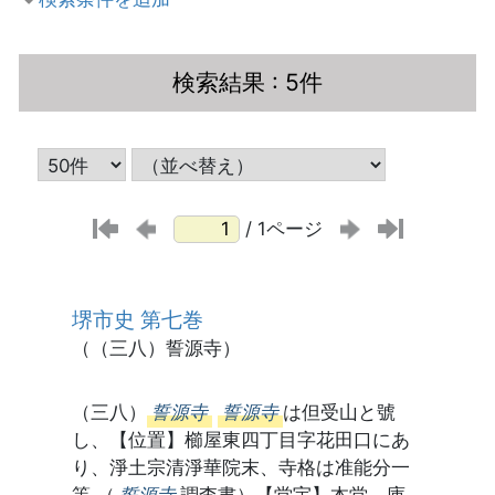
検索結果
: 5件
/ 1ページ
堺市史 第七巻
（（三八）誓源寺）
（三八）
誓源寺
誓源寺
は但受山と號
し、【位置】櫛屋東四丁目字花田口にあ
り、淨土宗清淨華院末、寺格は准能分一