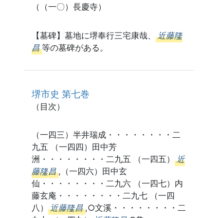
（（一〇）長慶寺）
【墓碑】墓地に堺奉行三宅康哉、
近藤隆
昌
等の墓碑がある。
堺市史 第七巻
（目次）
（一四三）半井瑞成・・・・・・・・二
九五 （一四四）田中芳
洲・・・・・・・・二九五 （一四五）
近
藤隆昌
,（一四六）田中玄
仙・・・・・・・・二九六 （一四七）内
藤玄庵・・・・・・・・二九七 （一四
八）
近藤隆昌
,○文溪・・・・・・・・二