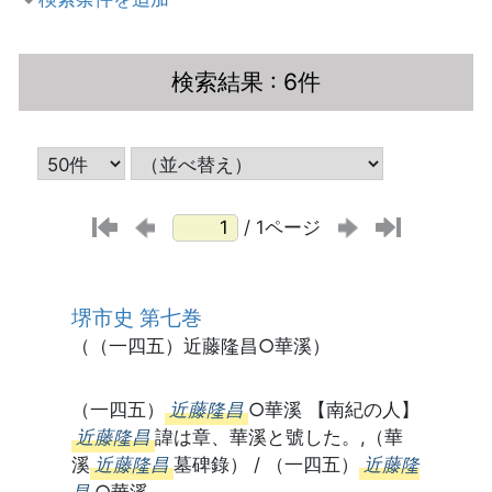
検索結果
: 6件
/ 1ページ
堺市史 第七巻
（（一四五）近藤隆昌○華溪）
（一四五）
近藤隆昌
○華溪 【南紀の人】
近藤隆昌
諱は章、華溪と號した。,（華
溪
近藤隆昌
墓碑錄） / （一四五）
近藤隆