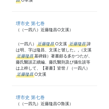
昌
○華溪
堺市史 第七巻
（（一四八）近藤隆昌○文溪）
（一四八）
近藤隆昌
○文溪
近藤隆昌
諱
は明、字は隆昌、文溪と號した。,（文溪
近藤隆昌
墓碑錄）著書頗る多かつたが、
藤氏醫談正續編、藤氏醫則及び攝生談等
は上梓して、【著書】皆世 / （一四八）
近藤隆昌
○文溪
堺市史 第七巻
（（一四九）近藤隆昌○魯溪）