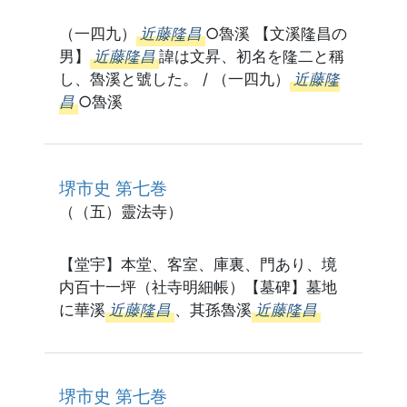
（一四九）
近藤隆昌
○魯溪 【文溪隆昌の
男】
近藤隆昌
諱は文昇、初名を隆二と稱
し、魯溪と號した。 / （一四九）
近藤隆
昌
○魯溪
堺市史 第七巻
（（五）靈法寺）
【堂宇】本堂、客室、庫裏、門あり、境
内百十一坪（社寺明細帳）【墓碑】墓地
に華溪
近藤隆昌
、其孫魯溪
近藤隆昌
堺市史 第七巻