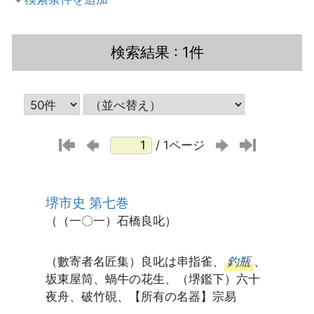
検索結果
: 1件
/ 1ページ
堺市史 第七巻
（（一〇一）石橋良叱）
（數寄者名匠集）良叱は串指雀、
釣瓶
、
坂東屋筒、蝸牛の花生、（堺鑑下）六十
夜舟、破竹硯、【所有の名器】宗易